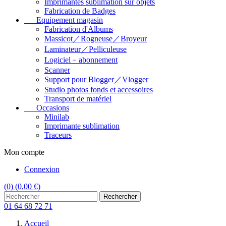
Imprimantes sublimation sur objets
Fabrication de Badges
Equipement magasin
Fabrication d'Albums
Massicot／Rogneuse／Broyeur
Laminateur／Pelliculeuse
Logiciel﹣abonnement
Scanner
Support pour Blogger／Vlogger
Studio photos fonds et accessoires
Transport de matériel
Occasions
Minilab
Imprimante sublimation
Traceurs
Mon compte
Connexion
(0)
(0,00 €)
Rechercher
01 64 68 72 71
Accueil