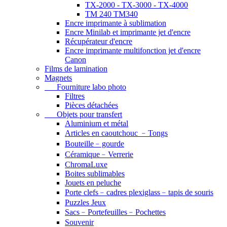
TX-2000 - TX-3000 - TX-4000
TM 240 TM340
Encre imprimante à sublimation
Encre Minilab et imprimante jet d'encre
Récupérateur d'encre
Encre imprimante multifonction jet d'encre
Canon
Films de lamination
Magnets
Fourniture labo photo
Filtres
Pièces détachées
Objets pour transfert
Aluminium et métal
Articles en caoutchouc ﹣Tongs
Bouteille﹣gourde
Céramique﹣Verrerie
ChromaLuxe
Boites sublimables
Jouets en peluche
Porte clefs﹣cadres plexiglass﹣tapis de souris
Puzzles Jeux
Sacs﹣Portefeuilles﹣Pochettes
Souvenir