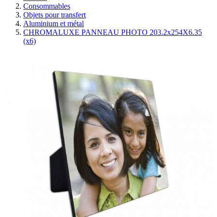
Consommables
Objets pour transfert
Aluminium et métal
CHROMALUXE PANNEAU PHOTO 203.2x254X6.35
(x6)