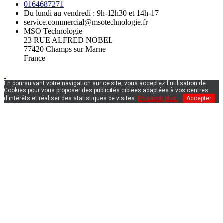
0164687271
Du lundi au vendredi : 9h-12h30 et 14h-17
service.commercial@msotechnologie.fr
MSO Technologie
23 RUE ALFRED NOBEL
77420 Champs sur Marne
France
En poursuivant votre navigation sur ce site, vous acceptez l'utilisation de
Cookies pour vous proposer des publicités ciblées adaptées à vos centres
d'intérêts et réaliser des statistiques de visites.
En savoir plus.
Accepter