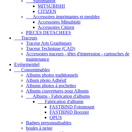
Sublimation
MITSUBISHI
CITIZEN
Accessoires imprimantes et meubles
Accessoires Mitsubishi
Accessoires Citizen
PIECES DETACHEES
Traceurs
Traceur Arts Graphiques
Traceur Technique (CAD)
Accessoires traceurs - têtes d'impression - cartouches de
maintenance
Evénementiel
Consommables
Albums photos traditionnels
Album photo Adhésif
Albums photos à pochettes
Albums couvertures pour Albums
Albums - Fabrication d'albums
Fabrication d'albums
FASTBIND Fotomount
FASTBIND Booxter
OPUS
Badges personnalisables
boules à neige