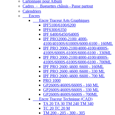
Cartonnage pour Album
Cadres ﹣ Baguettes châssis - Passe partout
Calendriers
Encres
Encre Traceur Arts Graphiques
IPF5100/6100/6200
IPF6300/6350
IPF 6400/6450/6400S
IPF PRO2000-2100/ 4000-
4100/40100S/61000S/6000-6100 - 160ML
IPF PRO 2000-2100/4000-4100/4000S-
4100S/6000S-6100S/6000-6100 - 330ML
IPF PRO 2000-2100/4000-4100/4000S-
4100S/6000S-6100S/6000-6100 - 700ML
IPF PRO 2600 /4600 /6600 - 160ML
IPF PRO 2600 /4600 /6600 - 330 ML
IPF PRO 2600 /4600 /6600 - 700 ML
PRO 1000
GP2600S/4600S/6600S - 160 ML
GP2600S/4600S/6600S - 330 ML
GP2600S/4600S/6600S - 700ML
Encre Traceur Technique (CAD)
TA 20 TA 30 TM 240 TM 340
TC 20 TC 20 M
TM 200 - 205 - 300 - 305