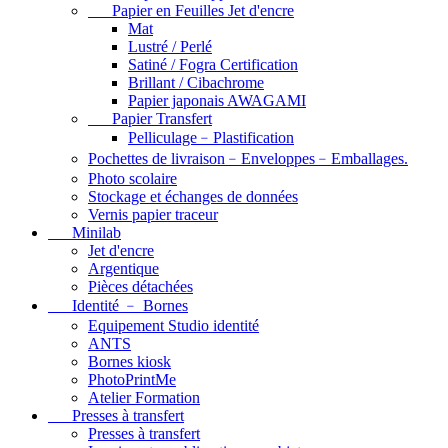
Papier en Feuilles Jet d'encre
Mat
Lustré / Perlé
Satiné / Fogra Certification
Brillant / Cibachrome
Papier japonais AWAGAMI
Papier Transfert
Pelliculage﹣Plastification
Pochettes de livraison﹣Enveloppes﹣Emballages.
Photo scolaire
Stockage et échanges de données
Vernis papier traceur
Minilab
Jet d'encre
Argentique
Pièces détachées
Identité ﹣ Bornes
Equipement Studio identité
ANTS
Bornes kiosk
PhotoPrintMe
Atelier Formation
Presses à transfert
Presses à transfert