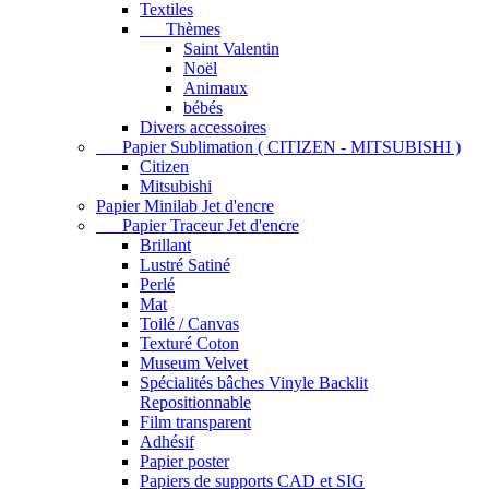
Textiles
Thèmes
Saint Valentin
Noël
Animaux
bébés
Divers accessoires
Papier Sublimation ( CITIZEN - MITSUBISHI )
Citizen
Mitsubishi
Papier Minilab Jet d'encre
Papier Traceur Jet d'encre
Brillant
Lustré Satiné
Perlé
Mat
Toilé / Canvas
Texturé Coton
Museum Velvet
Spécialités bâches Vinyle Backlit
Repositionnable
Film transparent
Adhésif
Papier poster
Papiers de supports CAD et SIG