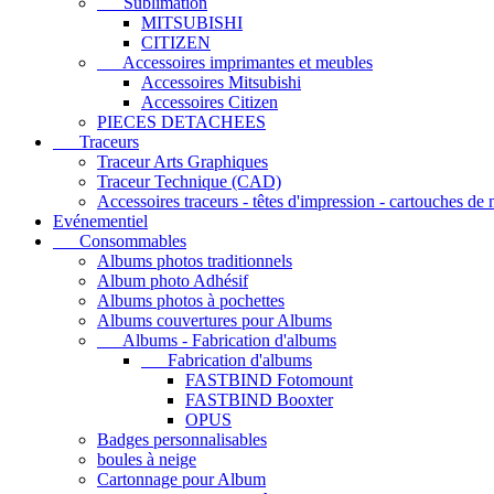
Sublimation
MITSUBISHI
CITIZEN
Accessoires imprimantes et meubles
Accessoires Mitsubishi
Accessoires Citizen
PIECES DETACHEES
Traceurs
Traceur Arts Graphiques
Traceur Technique (CAD)
Accessoires traceurs - têtes d'impression - cartouches de
Evénementiel
Consommables
Albums photos traditionnels
Album photo Adhésif
Albums photos à pochettes
Albums couvertures pour Albums
Albums - Fabrication d'albums
Fabrication d'albums
FASTBIND Fotomount
FASTBIND Booxter
OPUS
Badges personnalisables
boules à neige
Cartonnage pour Album