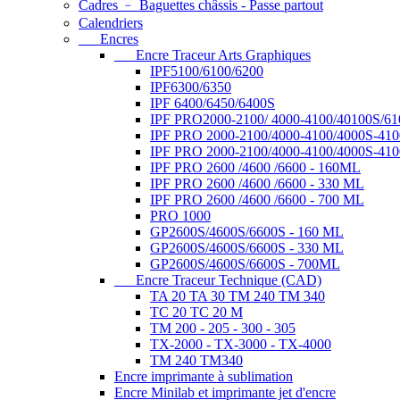
Cadres ﹣ Baguettes châssis - Passe partout
Calendriers
Encres
Encre Traceur Arts Graphiques
IPF5100/6100/6200
IPF6300/6350
IPF 6400/6450/6400S
IPF PRO2000-2100/ 4000-4100/40100S/61
IPF PRO 2000-2100/4000-4100/4000S-410
IPF PRO 2000-2100/4000-4100/4000S-410
IPF PRO 2600 /4600 /6600 - 160ML
IPF PRO 2600 /4600 /6600 - 330 ML
IPF PRO 2600 /4600 /6600 - 700 ML
PRO 1000
GP2600S/4600S/6600S - 160 ML
GP2600S/4600S/6600S - 330 ML
GP2600S/4600S/6600S - 700ML
Encre Traceur Technique (CAD)
TA 20 TA 30 TM 240 TM 340
TC 20 TC 20 M
TM 200 - 205 - 300 - 305
TX-2000 - TX-3000 - TX-4000
TM 240 TM340
Encre imprimante à sublimation
Encre Minilab et imprimante jet d'encre