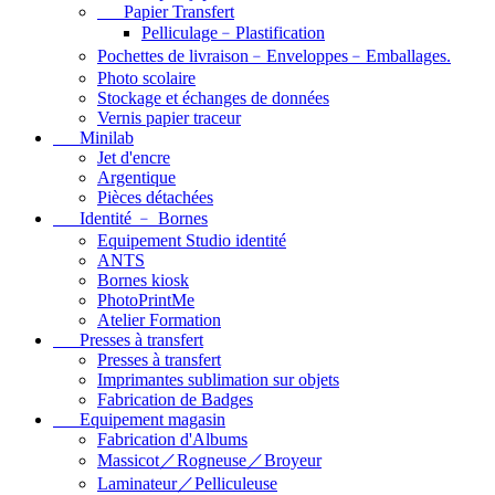
Papier Transfert
Pelliculage﹣Plastification
Pochettes de livraison﹣Enveloppes﹣Emballages.
Photo scolaire
Stockage et échanges de données
Vernis papier traceur
Minilab
Jet d'encre
Argentique
Pièces détachées
Identité ﹣ Bornes
Equipement Studio identité
ANTS
Bornes kiosk
PhotoPrintMe
Atelier Formation
Presses à transfert
Presses à transfert
Imprimantes sublimation sur objets
Fabrication de Badges
Equipement magasin
Fabrication d'Albums
Massicot／Rogneuse／Broyeur
Laminateur／Pelliculeuse