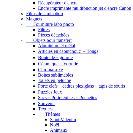
Récupérateur d'encre
Encre imprimante multifonction jet d'encre Canon
Films de lamination
Magnets
Fourniture labo photo
Filtres
Pièces détachées
Objets pour transfert
Aluminium et métal
Articles en caoutchouc ﹣Tongs
Bouteille﹣gourde
Céramique﹣Verrerie
ChromaLuxe
Boites sublimables
Jouets en peluche
Porte clefs﹣cadres plexiglass﹣tapis de souris
Puzzles Jeux
Sacs﹣Portefeuilles﹣Pochettes
Souvenir
Textiles
Thèmes
Saint Valentin
Noël
Animaux