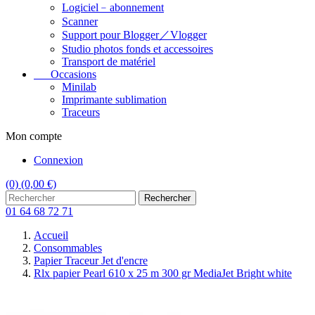
Logiciel﹣abonnement
Scanner
Support pour Blogger／Vlogger
Studio photos fonds et accessoires
Transport de matériel
Occasions
Minilab
Imprimante sublimation
Traceurs
Mon compte
Connexion
(0)
(0,00 €)
Rechercher
01 64 68 72 71
Accueil
Consommables
Papier Traceur Jet d'encre
Rlx papier Pearl 610 x 25 m 300 gr MediaJet Bright white