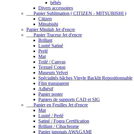
bébés
Divers accessoires
Papier Sublimation ( CITIZEN - MITSUBISHI )
Citizen
Mitsubishi
Papier Minilab Jet d'encre
Papier Traceur Jet d'encre
Brillant
Lustré Satiné
Perlé
Mat
Toilé / Canvas
Texturé Coton
Museum Velvet
Spécialités bâches Vinyle Backlit Repositionnable
Film transparent
Adhésif
Papier poster
Papiers de supports CAD et SIG
Papier en Feuilles Jet d'encre
Mat
Lustré / Perlé
Satiné / Fogra Certification
Brillant / Cibachrome
Papier japonais AWAGAMI