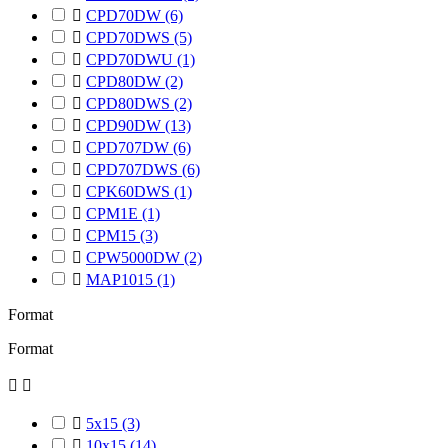

CPD70DW
(6)

CPD70DWS
(5)

CPD70DWU
(1)

CPD80DW
(2)

CPD80DWS
(2)

CPD90DW
(13)

CPD707DW
(6)

CPD707DWS
(6)

CPK60DWS
(1)

CPM1E
(1)

CPM15
(3)

CPW5000DW
(2)

MAP1015
(1)
Format
Format



5x15
(3)

10x15
(14)