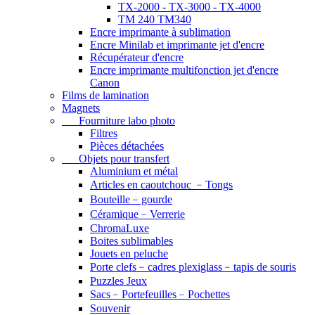
TX-2000 - TX-3000 - TX-4000
TM 240 TM340
Encre imprimante à sublimation
Encre Minilab et imprimante jet d'encre
Récupérateur d'encre
Encre imprimante multifonction jet d'encre
Canon
Films de lamination
Magnets
Fourniture labo photo
Filtres
Pièces détachées
Objets pour transfert
Aluminium et métal
Articles en caoutchouc ﹣Tongs
Bouteille﹣gourde
Céramique﹣Verrerie
ChromaLuxe
Boites sublimables
Jouets en peluche
Porte clefs﹣cadres plexiglass﹣tapis de souris
Puzzles Jeux
Sacs﹣Portefeuilles﹣Pochettes
Souvenir