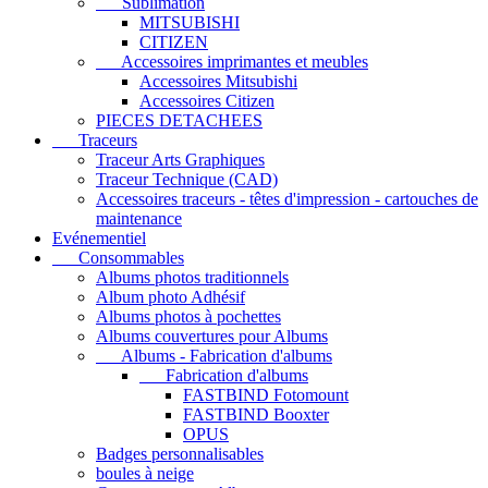
Sublimation
MITSUBISHI
CITIZEN
Accessoires imprimantes et meubles
Accessoires Mitsubishi
Accessoires Citizen
PIECES DETACHEES
Traceurs
Traceur Arts Graphiques
Traceur Technique (CAD)
Accessoires traceurs - têtes d'impression - cartouches de
maintenance
Evénementiel
Consommables
Albums photos traditionnels
Album photo Adhésif
Albums photos à pochettes
Albums couvertures pour Albums
Albums - Fabrication d'albums
Fabrication d'albums
FASTBIND Fotomount
FASTBIND Booxter
OPUS
Badges personnalisables
boules à neige