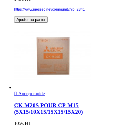
https://www.messec.net/community/?p=2341
Ajouter au panier

Aperçu rapide
CK-M20S POUR CP-M15
(5X15/10X15/15X15/15X20)
105€ HT