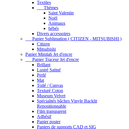
Textiles
Thèmes
Saint Valentin
Noël
Animaux
bébés
Divers accessoires
Papier Sublimation ( CITIZEN - MITSUBISHI )
Citizen
Mitsubishi
Papier Minilab Jet d'encre
Papier Traceur Jet d'encre
Brillant
Lustré Satiné
Perlé
Mat
Toilé / Canvas
Texturé Coton
Museum Velvet
Spécialités bâches Vinyle Backlit
Repositionnable
Film transparent
Adhésif
Papier poster
Papiers de supports CAD et SIG