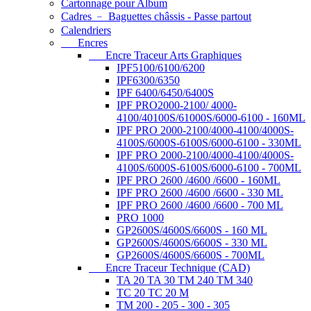
Cartonnage pour Album
Cadres ﹣ Baguettes châssis - Passe partout
Calendriers
Encres
Encre Traceur Arts Graphiques
IPF5100/6100/6200
IPF6300/6350
IPF 6400/6450/6400S
IPF PRO2000-2100/ 4000-
4100/40100S/61000S/6000-6100 - 160ML
IPF PRO 2000-2100/4000-4100/4000S-
4100S/6000S-6100S/6000-6100 - 330ML
IPF PRO 2000-2100/4000-4100/4000S-
4100S/6000S-6100S/6000-6100 - 700ML
IPF PRO 2600 /4600 /6600 - 160ML
IPF PRO 2600 /4600 /6600 - 330 ML
IPF PRO 2600 /4600 /6600 - 700 ML
PRO 1000
GP2600S/4600S/6600S - 160 ML
GP2600S/4600S/6600S - 330 ML
GP2600S/4600S/6600S - 700ML
Encre Traceur Technique (CAD)
TA 20 TA 30 TM 240 TM 340
TC 20 TC 20 M
TM 200 - 205 - 300 - 305