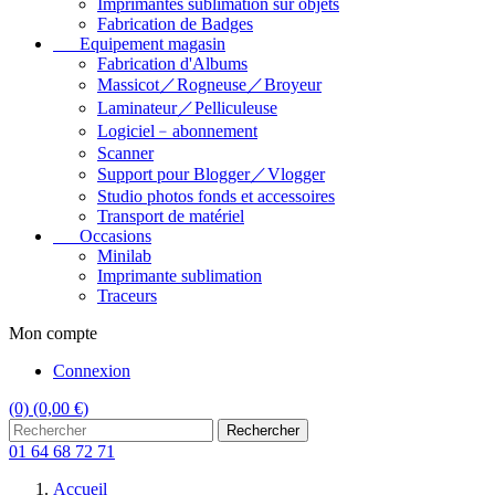
Imprimantes sublimation sur objets
Fabrication de Badges
Equipement magasin
Fabrication d'Albums
Massicot／Rogneuse／Broyeur
Laminateur／Pelliculeuse
Logiciel﹣abonnement
Scanner
Support pour Blogger／Vlogger
Studio photos fonds et accessoires
Transport de matériel
Occasions
Minilab
Imprimante sublimation
Traceurs
Mon compte
Connexion
(0)
(0,00 €)
Rechercher
01 64 68 72 71
Accueil