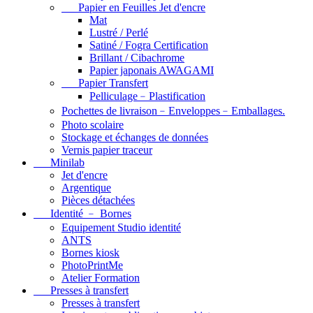
Papier en Feuilles Jet d'encre
Mat
Lustré / Perlé
Satiné / Fogra Certification
Brillant / Cibachrome
Papier japonais AWAGAMI
Papier Transfert
Pelliculage﹣Plastification
Pochettes de livraison﹣Enveloppes﹣Emballages.
Photo scolaire
Stockage et échanges de données
Vernis papier traceur
Minilab
Jet d'encre
Argentique
Pièces détachées
Identité ﹣ Bornes
Equipement Studio identité
ANTS
Bornes kiosk
PhotoPrintMe
Atelier Formation
Presses à transfert
Presses à transfert