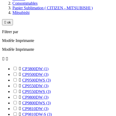
Consommables
Papier Sublimation ( CITIZEN - MITSUBISHI )
Mitsubishi

ok
Filtrer par
Modèle Imprimante
Modèle Imprimante



CP3800DW
(1)

CP9500DW
(3)

CP9500DWS
(3)

CP9550DW
(3)

CP9550DWS
(3)

CP9800DW
(3)

CP9800DWS
(3)

CP9810DW
(3)

CP9810DW-S
(3)