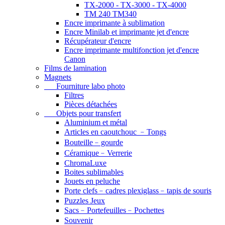
TX-2000 - TX-3000 - TX-4000
TM 240 TM340
Encre imprimante à sublimation
Encre Minilab et imprimante jet d'encre
Récupérateur d'encre
Encre imprimante multifonction jet d'encre
Canon
Films de lamination
Magnets
Fourniture labo photo
Filtres
Pièces détachées
Objets pour transfert
Aluminium et métal
Articles en caoutchouc ﹣Tongs
Bouteille﹣gourde
Céramique﹣Verrerie
ChromaLuxe
Boites sublimables
Jouets en peluche
Porte clefs﹣cadres plexiglass﹣tapis de souris
Puzzles Jeux
Sacs﹣Portefeuilles﹣Pochettes
Souvenir