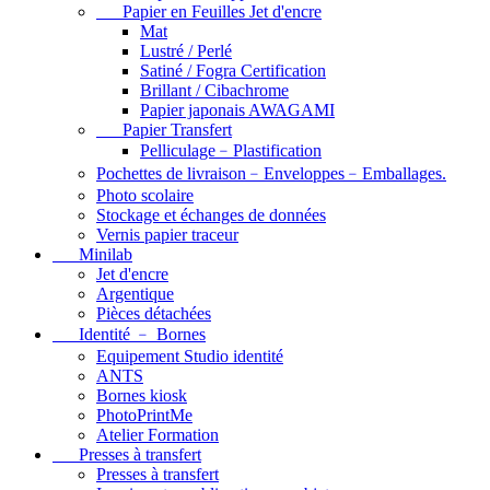
Papier en Feuilles Jet d'encre
Mat
Lustré / Perlé
Satiné / Fogra Certification
Brillant / Cibachrome
Papier japonais AWAGAMI
Papier Transfert
Pelliculage﹣Plastification
Pochettes de livraison﹣Enveloppes﹣Emballages.
Photo scolaire
Stockage et échanges de données
Vernis papier traceur
Minilab
Jet d'encre
Argentique
Pièces détachées
Identité ﹣ Bornes
Equipement Studio identité
ANTS
Bornes kiosk
PhotoPrintMe
Atelier Formation
Presses à transfert
Presses à transfert