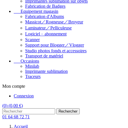
Imprimantes sublimation sur objets
Fabrication de Badges
Equipement magasin
Fabrication d'Albums
Massicot／Rogneuse／Broyeur
Laminateur／Pelliculeuse
Logiciel﹣abonnement
Scanner
Support pour Blogger／Vlogger
Studio photos fonds et accessoires
Transport de matériel
Occasions
Minilab
Imprimante sublimation
Traceurs
Mon compte
Connexion
(0)
(0,00 €)
Rechercher
01 64 68 72 71
Accueil