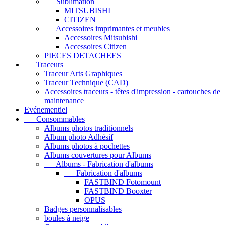
Sublimation
MITSUBISHI
CITIZEN
Accessoires imprimantes et meubles
Accessoires Mitsubishi
Accessoires Citizen
PIECES DETACHEES
Traceurs
Traceur Arts Graphiques
Traceur Technique (CAD)
Accessoires traceurs - têtes d'impression - cartouches de
maintenance
Evénementiel
Consommables
Albums photos traditionnels
Album photo Adhésif
Albums photos à pochettes
Albums couvertures pour Albums
Albums - Fabrication d'albums
Fabrication d'albums
FASTBIND Fotomount
FASTBIND Booxter
OPUS
Badges personnalisables
boules à neige