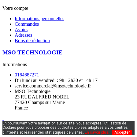
Votre compte
Informations personnelles
Commandes
Avoirs
Adresses
Bons de réduction
MSO TECHNOLOGIE
Informations
0164687271
Du lundi au vendredi : 9h-12h30 et 14h-17
service.commercial@msotechnologie.fr
MSO Technologie
23 RUE ALFRED NOBEL
77420 Champs sur Marne
France
En poursuivant votre navigation sur ce site, vous acceptez l'utilisation de
Cookies pour vous proposer des publicités ciblées adaptées à vos centres
d'intérêts et réaliser des statistiques de visites.
En savoir plus.
Accepter