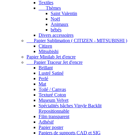
Textiles
Thèmes
Saint Valentin
Noël
Animaux
bébés
Divers accessoires
Papier Sublimation ( CITIZEN - MITSUBISHI )
Citizen
Mitsubishi
Papier Minilab Jet d'encre
Papier Traceur Jet d'encre
Brillant
Lustré Satiné
Perlé
Mat
Toilé / Canvas
Texturé Coton
Museum Velvet
Spécialités bâches Vinyle Backlit
Repositionnable
Film transparent
Adhésif
Papier poster
Papiers de supports CAD et SIG