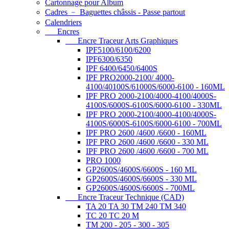
Cartonnage pour Album
Cadres ﹣ Baguettes châssis - Passe partout
Calendriers
Encres
Encre Traceur Arts Graphiques
IPF5100/6100/6200
IPF6300/6350
IPF 6400/6450/6400S
IPF PRO2000-2100/ 4000-
4100/40100S/61000S/6000-6100 - 160ML
IPF PRO 2000-2100/4000-4100/4000S-
4100S/6000S-6100S/6000-6100 - 330ML
IPF PRO 2000-2100/4000-4100/4000S-
4100S/6000S-6100S/6000-6100 - 700ML
IPF PRO 2600 /4600 /6600 - 160ML
IPF PRO 2600 /4600 /6600 - 330 ML
IPF PRO 2600 /4600 /6600 - 700 ML
PRO 1000
GP2600S/4600S/6600S - 160 ML
GP2600S/4600S/6600S - 330 ML
GP2600S/4600S/6600S - 700ML
Encre Traceur Technique (CAD)
TA 20 TA 30 TM 240 TM 340
TC 20 TC 20 M
TM 200 - 205 - 300 - 305