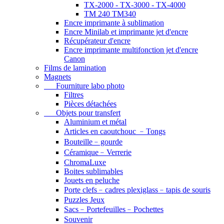
TX-2000 - TX-3000 - TX-4000
TM 240 TM340
Encre imprimante à sublimation
Encre Minilab et imprimante jet d'encre
Récupérateur d'encre
Encre imprimante multifonction jet d'encre
Canon
Films de lamination
Magnets
Fourniture labo photo
Filtres
Pièces détachées
Objets pour transfert
Aluminium et métal
Articles en caoutchouc ﹣Tongs
Bouteille﹣gourde
Céramique﹣Verrerie
ChromaLuxe
Boites sublimables
Jouets en peluche
Porte clefs﹣cadres plexiglass﹣tapis de souris
Puzzles Jeux
Sacs﹣Portefeuilles﹣Pochettes
Souvenir