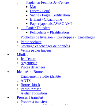
Papier en Feuilles Jet d'encre
Mat
Lustré / Perlé
Satiné / Fogra Certification
Brillant / Cibachrome
Papier japonais AWAGAMI
Papier Transfert
Pelliculage﹣Plastification
Pochettes de livraison﹣Enveloppes﹣Emballages.
Photo scolaire
Stockage et échanges de données
Vernis papier traceur
Minilab
Jet d'encre
Argentique
Pièces détachées
Identité ﹣ Bornes
Equipement Studio identité
ANTS
Bornes kiosk
PhotoPrintMe
Atelier Formation
Presses à transfert
Presses à transfert