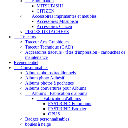
Sublimation
MITSUBISHI
CITIZEN
Accessoires imprimantes et meubles
Accessoires Mitsubishi
Accessoires Citizen
PIECES DETACHEES
Traceurs
Traceur Arts Graphiques
Traceur Technique (CAD)
Accessoires traceurs - têtes d'impression - cartouches de
maintenance
Evénementiel
Consommables
Albums photos traditionnels
Album photo Adhésif
Albums photos à pochettes
Albums couvertures pour Albums
Albums - Fabrication d'albums
Fabrication d'albums
FASTBIND Fotomount
FASTBIND Booxter
OPUS
Badges personnalisables
boules à neige