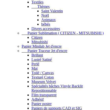
Textiles
Thèmes
Saint Valentin
Noël
Animaux
bébés
Divers accessoires
Papier Sublimation ( CITIZEN - MITSUBISHI )
Citizen
Mitsubishi
Papier Minilab Jet d'encre
Papier Traceur Jet d'encre
Brillant
Lustré Satiné
Perlé
Mat
Toilé / Canvas
Texturé Coton
Museum Velvet
Spécialités bâches Vinyle Backlit
Repositionnable
Film transparent
Adhésif
Papier poster
Papiers de supports CAD et SIG