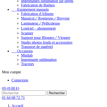
Imprimantes sublimation sur objets
Fabrication de Badges
Equipement magasin
Fabrication d'Albums
Massicot／Rogneuse／Broyeur
Laminateur／Pelliculeuse
Logiciel﹣abonnement
Scanner
Support pour Blogger／Vlogger
Studio photos fonds et accessoires
Transport de matériel
Occasions
Minilab
Imprimante sublimation
Traceurs
Mon compte
Connexion
(0)
(0,00 €)
Rechercher
01 64 68 72 71
Accueil