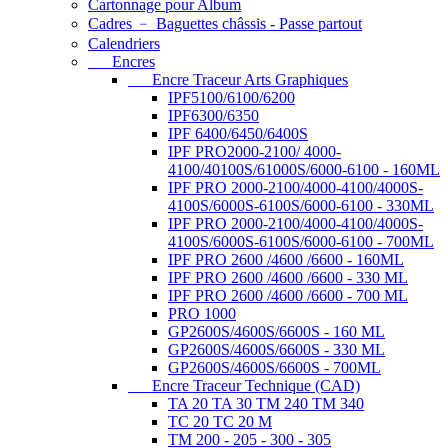
Cartonnage pour Album
Cadres ﹣ Baguettes châssis - Passe partout
Calendriers
Encres
Encre Traceur Arts Graphiques
IPF5100/6100/6200
IPF6300/6350
IPF 6400/6450/6400S
IPF PRO2000-2100/ 4000-
4100/40100S/61000S/6000-6100 - 160ML
IPF PRO 2000-2100/4000-4100/4000S-
4100S/6000S-6100S/6000-6100 - 330ML
IPF PRO 2000-2100/4000-4100/4000S-
4100S/6000S-6100S/6000-6100 - 700ML
IPF PRO 2600 /4600 /6600 - 160ML
IPF PRO 2600 /4600 /6600 - 330 ML
IPF PRO 2600 /4600 /6600 - 700 ML
PRO 1000
GP2600S/4600S/6600S - 160 ML
GP2600S/4600S/6600S - 330 ML
GP2600S/4600S/6600S - 700ML
Encre Traceur Technique (CAD)
TA 20 TA 30 TM 240 TM 340
TC 20 TC 20 M
TM 200 - 205 - 300 - 305