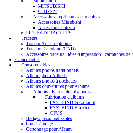
Sublimation
MITSUBISHI
CITIZEN
Accessoires imprimantes et meubles
Accessoires Mitsubishi
Accessoires Citizen
PIECES DETACHEES
Traceurs
Traceur Arts Graphiques
Traceur Technique (CAD)
Accessoires traceurs - têtes d'impression - cartouches de
Evénementiel
Consommables
Albums photos traditionnels
Album photo Adhésif
Albums photos à pochettes
Albums couvertures pour Albums
Albums - Fabrication d'albums
Fabrication d'albums
FASTBIND Fotomount
FASTBIND Booxter
OPUS
Badges personnalisables
boules à neige
Cartonnage pour Album