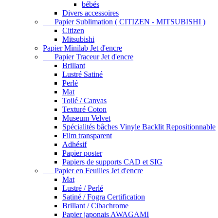
bébés
Divers accessoires
Papier Sublimation ( CITIZEN - MITSUBISHI )
Citizen
Mitsubishi
Papier Minilab Jet d'encre
Papier Traceur Jet d'encre
Brillant
Lustré Satiné
Perlé
Mat
Toilé / Canvas
Texturé Coton
Museum Velvet
Spécialités bâches Vinyle Backlit Repositionnable
Film transparent
Adhésif
Papier poster
Papiers de supports CAD et SIG
Papier en Feuilles Jet d'encre
Mat
Lustré / Perlé
Satiné / Fogra Certification
Brillant / Cibachrome
Papier japonais AWAGAMI