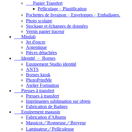
Papier Transfert
Pelliculage﹣Plastification
Pochettes de livraison﹣Enveloppes﹣Emballages.
Photo scolaire
Stockage et échanges de données
Vernis papier traceur
Minilab
Jet d'encre
Argentique
Pièces détachées
Identité ﹣ Bornes
Equipement Studio identité
ANTS
Bornes kiosk
PhotoPrintMe
Atelier Formation
Presses à transfert
Presses à transfert
Imprimantes sublimation sur objets
Fabrication de Badges
Equipement magasin
Fabrication d'Albums
Massicot／Rogneuse／Broyeur
Laminateur／Pelliculeuse