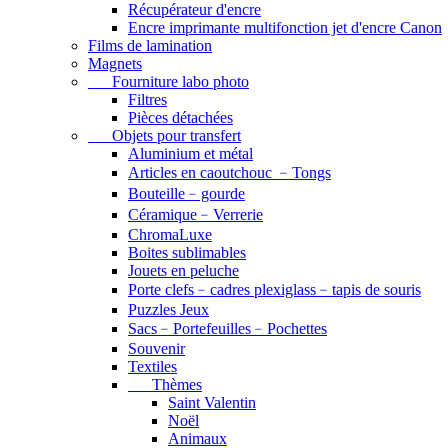
Récupérateur d'encre
Encre imprimante multifonction jet d'encre Canon
Films de lamination
Magnets
Fourniture labo photo
Filtres
Pièces détachées
Objets pour transfert
Aluminium et métal
Articles en caoutchouc ﹣Tongs
Bouteille﹣gourde
Céramique﹣Verrerie
ChromaLuxe
Boites sublimables
Jouets en peluche
Porte clefs﹣cadres plexiglass﹣tapis de souris
Puzzles Jeux
Sacs﹣Portefeuilles﹣Pochettes
Souvenir
Textiles
Thèmes
Saint Valentin
Noël
Animaux