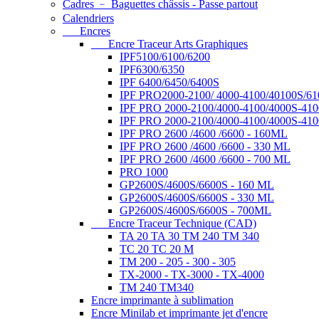
Cadres ﹣ Baguettes châssis - Passe partout
Calendriers
Encres
Encre Traceur Arts Graphiques
IPF5100/6100/6200
IPF6300/6350
IPF 6400/6450/6400S
IPF PRO2000-2100/ 4000-4100/40100S/61
IPF PRO 2000-2100/4000-4100/4000S-410
IPF PRO 2000-2100/4000-4100/4000S-410
IPF PRO 2600 /4600 /6600 - 160ML
IPF PRO 2600 /4600 /6600 - 330 ML
IPF PRO 2600 /4600 /6600 - 700 ML
PRO 1000
GP2600S/4600S/6600S - 160 ML
GP2600S/4600S/6600S - 330 ML
GP2600S/4600S/6600S - 700ML
Encre Traceur Technique (CAD)
TA 20 TA 30 TM 240 TM 340
TC 20 TC 20 M
TM 200 - 205 - 300 - 305
TX-2000 - TX-3000 - TX-4000
TM 240 TM340
Encre imprimante à sublimation
Encre Minilab et imprimante jet d'encre