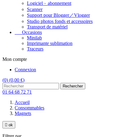
Logiciel﹣abonnement
Scanner
Support pour Blogger／Vlogger
Studio photos fonds et accessoires
Transport de matériel
Occasions
Minilab
Imprimante sublimation
Traceurs
Mon compte
Connexion
(0)
(0,00 €)
Rechercher
01 64 68 72 71
Accueil
Consommables
Magnets

ok
Filtrer par