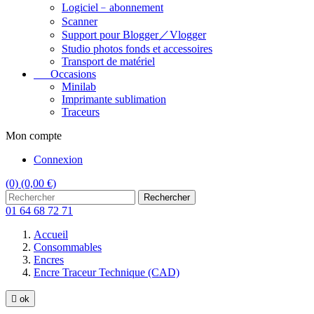
Logiciel﹣abonnement
Scanner
Support pour Blogger／Vlogger
Studio photos fonds et accessoires
Transport de matériel
Occasions
Minilab
Imprimante sublimation
Traceurs
Mon compte
Connexion
(0)
(0,00 €)
Rechercher
01 64 68 72 71
Accueil
Consommables
Encres
Encre Traceur Technique (CAD)

ok