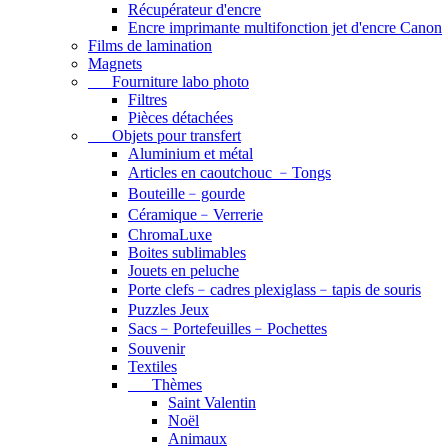
Récupérateur d'encre
Encre imprimante multifonction jet d'encre Canon
Films de lamination
Magnets
Fourniture labo photo
Filtres
Pièces détachées
Objets pour transfert
Aluminium et métal
Articles en caoutchouc ﹣Tongs
Bouteille﹣gourde
Céramique﹣Verrerie
ChromaLuxe
Boites sublimables
Jouets en peluche
Porte clefs﹣cadres plexiglass﹣tapis de souris
Puzzles Jeux
Sacs﹣Portefeuilles﹣Pochettes
Souvenir
Textiles
Thèmes
Saint Valentin
Noël
Animaux