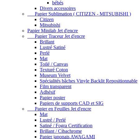
bébés
Divers accessoires
Papier Sublimation ( CITIZEN - MITSUBISHI )
Citizen
Mitsubishi
Papier Minilab Jet d'encre
Papier Traceur Jet d'encre
Brillant
Lustré Satiné
Perlé
Mat
Toilé / Canvas
Texturé Coton
Museum Velvet
Spécialités bâches Vinyle Backlit Repositionnable
Film transparent
Adhésif
Papier poster
Papiers de supports CAD et SIG
Papier en Feuilles Jet d'encre
Mat
Lustré / Perlé
Satiné / Fogra Certification
Brillant / Cibachrome
Papier japonais AWAGAMI