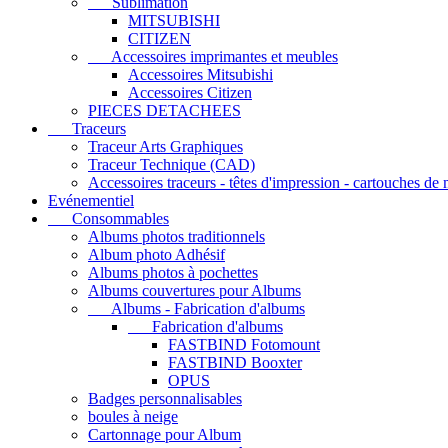
Sublimation
MITSUBISHI
CITIZEN
Accessoires imprimantes et meubles
Accessoires Mitsubishi
Accessoires Citizen
PIECES DETACHEES
Traceurs
Traceur Arts Graphiques
Traceur Technique (CAD)
Accessoires traceurs - têtes d'impression - cartouches de
Evénementiel
Consommables
Albums photos traditionnels
Album photo Adhésif
Albums photos à pochettes
Albums couvertures pour Albums
Albums - Fabrication d'albums
Fabrication d'albums
FASTBIND Fotomount
FASTBIND Booxter
OPUS
Badges personnalisables
boules à neige
Cartonnage pour Album