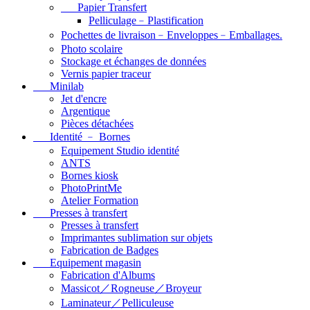
Papier Transfert
Pelliculage﹣Plastification
Pochettes de livraison﹣Enveloppes﹣Emballages.
Photo scolaire
Stockage et échanges de données
Vernis papier traceur
Minilab
Jet d'encre
Argentique
Pièces détachées
Identité ﹣ Bornes
Equipement Studio identité
ANTS
Bornes kiosk
PhotoPrintMe
Atelier Formation
Presses à transfert
Presses à transfert
Imprimantes sublimation sur objets
Fabrication de Badges
Equipement magasin
Fabrication d'Albums
Massicot／Rogneuse／Broyeur
Laminateur／Pelliculeuse