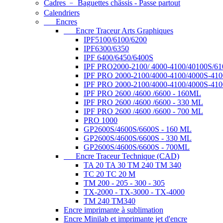
Cadres ﹣ Baguettes châssis - Passe partout
Calendriers
Encres
Encre Traceur Arts Graphiques
IPF5100/6100/6200
IPF6300/6350
IPF 6400/6450/6400S
IPF PRO2000-2100/ 4000-4100/40100S/61
IPF PRO 2000-2100/4000-4100/4000S-410
IPF PRO 2000-2100/4000-4100/4000S-410
IPF PRO 2600 /4600 /6600 - 160ML
IPF PRO 2600 /4600 /6600 - 330 ML
IPF PRO 2600 /4600 /6600 - 700 ML
PRO 1000
GP2600S/4600S/6600S - 160 ML
GP2600S/4600S/6600S - 330 ML
GP2600S/4600S/6600S - 700ML
Encre Traceur Technique (CAD)
TA 20 TA 30 TM 240 TM 340
TC 20 TC 20 M
TM 200 - 205 - 300 - 305
TX-2000 - TX-3000 - TX-4000
TM 240 TM340
Encre imprimante à sublimation
Encre Minilab et imprimante jet d'encre