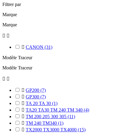
Filtrer par
Marque
Marque



CANON
(31)
Modèle Traceur
Modèle Traceur



GP200
(7)

GP300
(7)

TA 20 TA 30
(1)

TA20 TA30 TM 240 TM 340
(4)

TM 200 205 300 305
(11)

TM 240 TM340
(1)

TX2000 TX3000 TX4000
(15)