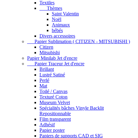
Textiles
Thèmes
Saint Valentin
Noël
Animaux
bébés
Divers accessoires
Papier Sublimation ( CITIZEN - MITSUBISHI )
Citizen
Mitsubishi
Papier Minilab Jet d'encre
Papier Traceur Jet d'encre
Brillant
Lustré Satiné
Perlé
Mat
Toilé / Canvas
Texturé Coton
Museum Velvet
Spécialités bâches Vinyle Backlit
Repositionnable
Film transparent
Adhésif
Papier poster
Papiers de supports CAD et SIG