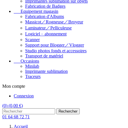
Imprimantes sublimation sur objets
Fabrication de Badges
Equipement magasin
Fabrication d'Albums
Massicot／Rogneuse／Broyeur
Laminateur／Pelliculeuse
Logiciel﹣abonnement
Scanner
Support pour Blogger／Vlogger
Studio photos fonds et accessoires
Transport de matériel
Occasions
Minilab
Imprimante sublimation
Traceurs
Mon compte
Connexion
(0)
(0,00 €)
Rechercher
01 64 68 72 71
Accueil