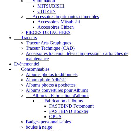
Sublimation
MITSUBISHI
CITIZEN
Accessoires imprimantes et meubles
Accessoires Mitsubishi
Accessoires Citizen
PIECES DETACHEES
Traceurs
Traceur Arts Graphiques
Traceur Technique (CAD)
Accessoires traceurs - têtes d'impression - cartouches de
maintenance
Evénementiel
Consommables
Albums photos traditionnels
Album photo Adhésif
Albums photos à pochettes
Albums couvertures pour Albums
Albums - Fabrication d'albums
Fabrication d'albums
FASTBIND Fotomount
FASTBIND Booxter
OPUS
Badges personnalisables
boules à neige