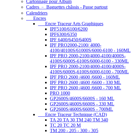
Cartonnage pour Album
Cadres ﹣ Baguettes châssis - Passe partout
Calendriers
Encres
Encre Traceur Arts Graphiques
IPF5100/6100/6200
IPF6300/6350
IPF 6400/6450/6400S
IPF PRO2000-2100/ 4000-
4100/40100S/61000S/6000-6100 - 160ML
IPF PRO 2000-2100/4000-4100/4000S-
4100S/6000S-6100S/6000-6100 - 330ML
IPF PRO 2000-2100/4000-4100/4000S-
4100S/6000S-6100S/6000-6100 - 700ML
IPF PRO 2600 /4600 /6600 - 160ML
IPF PRO 2600 /4600 /6600 - 330 ML
IPF PRO 2600 /4600 /6600 - 700 ML
PRO 1000
GP2600S/4600S/6600S - 160 ML
GP2600S/4600S/6600S - 330 ML
GP2600S/4600S/6600S - 700ML
Encre Traceur Technique (CAD)
TA 20 TA 30 TM 240 TM 340
TC 20 TC 20 M
TM 200 - 205 - 300 - 305