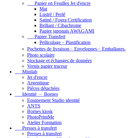
Papier en Feuilles Jet d'encre
Mat
Lustré / Perlé
Satiné / Fogra Certification
Brillant / Cibachrome
Papier japonais AWAGAMI
Papier Transfert
Pelliculage﹣Plastification
Pochettes de livraison﹣Enveloppes﹣Emballages.
Photo scolaire
Stockage et échanges de données
Vernis papier traceur
Minilab
Jet d'encre
Argentique
Pièces détachées
Identité ﹣ Bornes
Equipement Studio identité
ANTS
Bornes kiosk
PhotoPrintMe
Atelier Formation
Presses à transfert
Presses à transfert