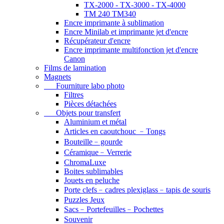
TX-2000 - TX-3000 - TX-4000
TM 240 TM340
Encre imprimante à sublimation
Encre Minilab et imprimante jet d'encre
Récupérateur d'encre
Encre imprimante multifonction jet d'encre
Canon
Films de lamination
Magnets
Fourniture labo photo
Filtres
Pièces détachées
Objets pour transfert
Aluminium et métal
Articles en caoutchouc ﹣Tongs
Bouteille﹣gourde
Céramique﹣Verrerie
ChromaLuxe
Boites sublimables
Jouets en peluche
Porte clefs﹣cadres plexiglass﹣tapis de souris
Puzzles Jeux
Sacs﹣Portefeuilles﹣Pochettes
Souvenir