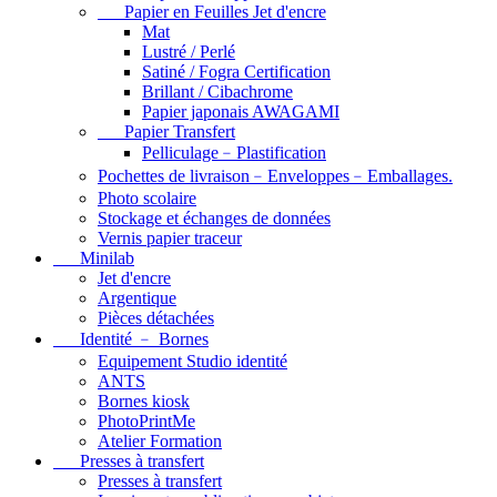
Papier en Feuilles Jet d'encre
Mat
Lustré / Perlé
Satiné / Fogra Certification
Brillant / Cibachrome
Papier japonais AWAGAMI
Papier Transfert
Pelliculage﹣Plastification
Pochettes de livraison﹣Enveloppes﹣Emballages.
Photo scolaire
Stockage et échanges de données
Vernis papier traceur
Minilab
Jet d'encre
Argentique
Pièces détachées
Identité ﹣ Bornes
Equipement Studio identité
ANTS
Bornes kiosk
PhotoPrintMe
Atelier Formation
Presses à transfert
Presses à transfert