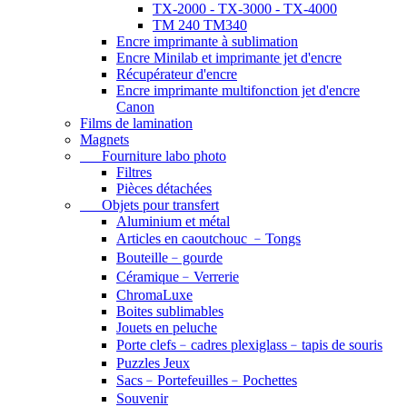
TX-2000 - TX-3000 - TX-4000
TM 240 TM340
Encre imprimante à sublimation
Encre Minilab et imprimante jet d'encre
Récupérateur d'encre
Encre imprimante multifonction jet d'encre
Canon
Films de lamination
Magnets
Fourniture labo photo
Filtres
Pièces détachées
Objets pour transfert
Aluminium et métal
Articles en caoutchouc ﹣Tongs
Bouteille﹣gourde
Céramique﹣Verrerie
ChromaLuxe
Boites sublimables
Jouets en peluche
Porte clefs﹣cadres plexiglass﹣tapis de souris
Puzzles Jeux
Sacs﹣Portefeuilles﹣Pochettes
Souvenir