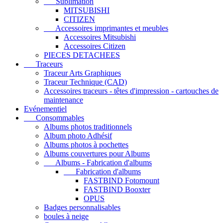
Sublimation
MITSUBISHI
CITIZEN
Accessoires imprimantes et meubles
Accessoires Mitsubishi
Accessoires Citizen
PIECES DETACHEES
Traceurs
Traceur Arts Graphiques
Traceur Technique (CAD)
Accessoires traceurs - têtes d'impression - cartouches de
maintenance
Evénementiel
Consommables
Albums photos traditionnels
Album photo Adhésif
Albums photos à pochettes
Albums couvertures pour Albums
Albums - Fabrication d'albums
Fabrication d'albums
FASTBIND Fotomount
FASTBIND Booxter
OPUS
Badges personnalisables
boules à neige