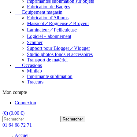
Imprimantes sublimation sur objets
Fabrication de Badges
Equipement magasin
Fabrication d'Albums
Massicot／Rogneuse／Broyeur
Laminateur／Pelliculeuse
Logiciel﹣abonnement
Scanner
Support pour Blogger／Vlogger
Studio photos fonds et accessoires
Transport de matériel
Occasions
Minilab
Imprimante sublimation
Traceurs
Mon compte
Connexion
(0)
(0,00 €)
Rechercher
01 64 68 72 71
Accueil