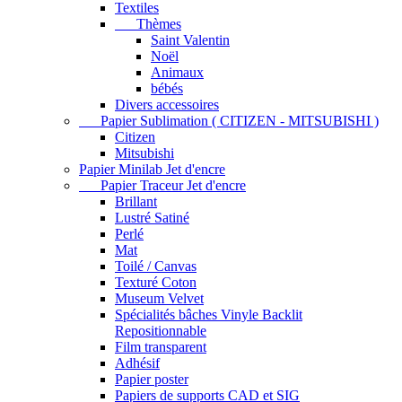
Textiles
Thèmes
Saint Valentin
Noël
Animaux
bébés
Divers accessoires
Papier Sublimation ( CITIZEN - MITSUBISHI )
Citizen
Mitsubishi
Papier Minilab Jet d'encre
Papier Traceur Jet d'encre
Brillant
Lustré Satiné
Perlé
Mat
Toilé / Canvas
Texturé Coton
Museum Velvet
Spécialités bâches Vinyle Backlit
Repositionnable
Film transparent
Adhésif
Papier poster
Papiers de supports CAD et SIG