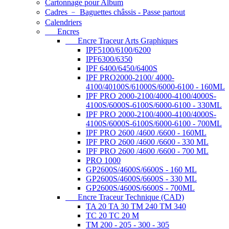
Cartonnage pour Album
Cadres ﹣ Baguettes châssis - Passe partout
Calendriers
Encres
Encre Traceur Arts Graphiques
IPF5100/6100/6200
IPF6300/6350
IPF 6400/6450/6400S
IPF PRO2000-2100/ 4000-
4100/40100S/61000S/6000-6100 - 160ML
IPF PRO 2000-2100/4000-4100/4000S-
4100S/6000S-6100S/6000-6100 - 330ML
IPF PRO 2000-2100/4000-4100/4000S-
4100S/6000S-6100S/6000-6100 - 700ML
IPF PRO 2600 /4600 /6600 - 160ML
IPF PRO 2600 /4600 /6600 - 330 ML
IPF PRO 2600 /4600 /6600 - 700 ML
PRO 1000
GP2600S/4600S/6600S - 160 ML
GP2600S/4600S/6600S - 330 ML
GP2600S/4600S/6600S - 700ML
Encre Traceur Technique (CAD)
TA 20 TA 30 TM 240 TM 340
TC 20 TC 20 M
TM 200 - 205 - 300 - 305