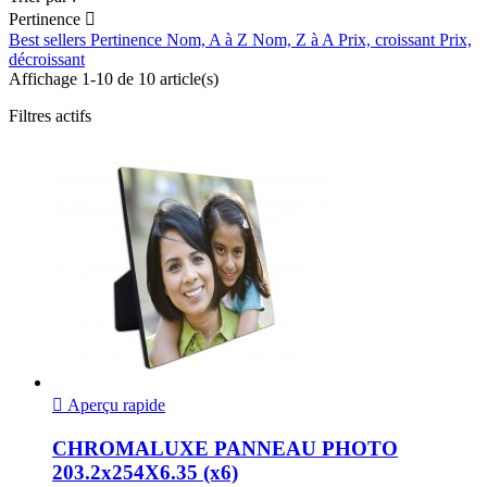
Pertinence

Best sellers
Pertinence
Nom, A à Z
Nom, Z à A
Prix, croissant
Prix,
décroissant
Affichage 1-10 de 10 article(s)
Filtres actifs

Aperçu rapide
CHROMALUXE PANNEAU PHOTO
203.2x254X6.35 (x6)