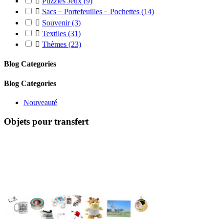

Puzzles Jeux
(9)

Sacs﹣Portefeuilles﹣Pochettes
(14)

Souvenir
(3)

Textiles
(31)

Thèmes
(23)
Blog Categories
Blog Categories
Nouveauté
Objets pour transfert