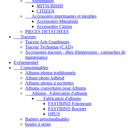
Sublimation
MITSUBISHI
CITIZEN
Accessoires imprimantes et meubles
Accessoires Mitsubishi
Accessoires Citizen
PIECES DETACHEES
Traceurs
Traceur Arts Graphiques
Traceur Technique (CAD)
Accessoires traceurs - têtes d'impression - cartouches de
maintenance
Evénementiel
Consommables
Albums photos traditionnels
Album photo Adhésif
Albums photos à pochettes
Albums couvertures pour Albums
Albums - Fabrication d'albums
Fabrication d'albums
FASTBIND Fotomount
FASTBIND Booxter
OPUS
Badges personnalisables
boules à neige