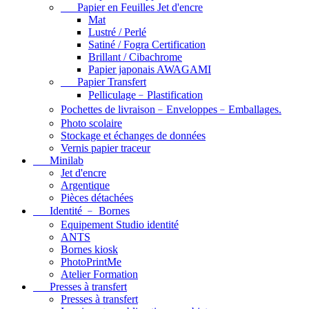
Papier en Feuilles Jet d'encre
Mat
Lustré / Perlé
Satiné / Fogra Certification
Brillant / Cibachrome
Papier japonais AWAGAMI
Papier Transfert
Pelliculage﹣Plastification
Pochettes de livraison﹣Enveloppes﹣Emballages.
Photo scolaire
Stockage et échanges de données
Vernis papier traceur
Minilab
Jet d'encre
Argentique
Pièces détachées
Identité ﹣ Bornes
Equipement Studio identité
ANTS
Bornes kiosk
PhotoPrintMe
Atelier Formation
Presses à transfert
Presses à transfert