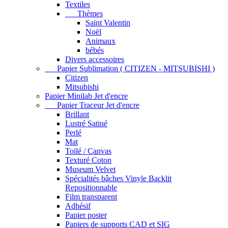
Textiles
Thèmes
Saint Valentin
Noël
Animaux
bébés
Divers accessoires
Papier Sublimation ( CITIZEN - MITSUBISHI )
Citizen
Mitsubishi
Papier Minilab Jet d'encre
Papier Traceur Jet d'encre
Brillant
Lustré Satiné
Perlé
Mat
Toilé / Canvas
Texturé Coton
Museum Velvet
Spécialités bâches Vinyle Backlit
Repositionnable
Film transparent
Adhésif
Papier poster
Papiers de supports CAD et SIG