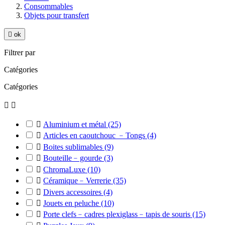
Consommables
Objets pour transfert

ok
Filtrer par
Catégories
Catégories



Aluminium et métal
(25)

Articles en caoutchouc ﹣Tongs
(4)

Boites sublimables
(9)

Bouteille﹣gourde
(3)

ChromaLuxe
(10)

Céramique﹣Verrerie
(35)

Divers accessoires
(4)

Jouets en peluche
(10)

Porte clefs﹣cadres plexiglass﹣tapis de souris
(15)