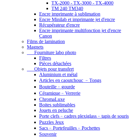
TX-2000 - TX-3000 - TX-4000
TM 240 TM340
Encre imprimante à sublimation
Encre Minilab et imprimante jet d'encre
Récupérateur d'encre
Encre imprimante multifonction jet d'encre
Canon
Films de lamination
Magnets
Fourniture labo photo
Filtres
Pièces détachées
Objets pour transfert
Aluminium et métal
Articles en caoutchouc ﹣Tongs
Bouteille﹣gourde
Céramique﹣Verrerie
ChromaLuxe
Boites sublimables
Jouets en peluche
Porte clefs﹣cadres plexiglass﹣tapis de souris
Puzzles Jeux
Sacs﹣Portefeuilles﹣Pochettes
Souvenir