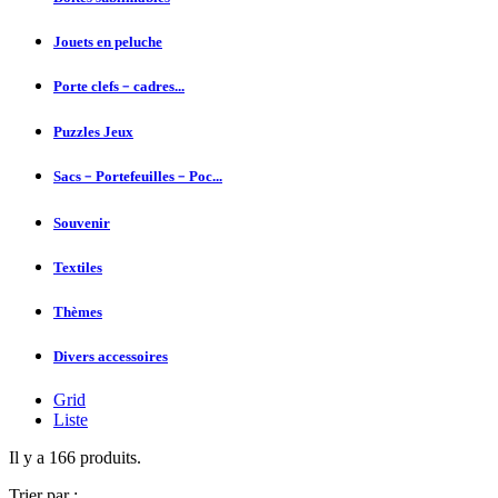
Jouets en peluche
Porte clefs﹣cadres...
Puzzles Jeux
Sacs﹣Portefeuilles﹣Poc...
Souvenir
Textiles
Thèmes
Divers accessoires
Grid
Liste
Il y a 166 produits.
Trier par :