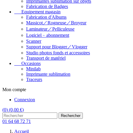
Imprimantes sublimation sur objets
Fabrication de Badges
Equipement magasin
Fabrication d'Albums
Massicot／Rogneuse／Broyeur
Laminateur／Pelliculeuse
Logiciel﹣abonnement
Scanner
Support pour Blogger／Vlogger
Studio photos fonds et accessoires
Transport de matériel
Occasions
Minilab
Imprimante sublimation
Traceurs
Mon compte
Connexion
(0)
(0,00 €)
Rechercher
01 64 68 72 71
Accueil