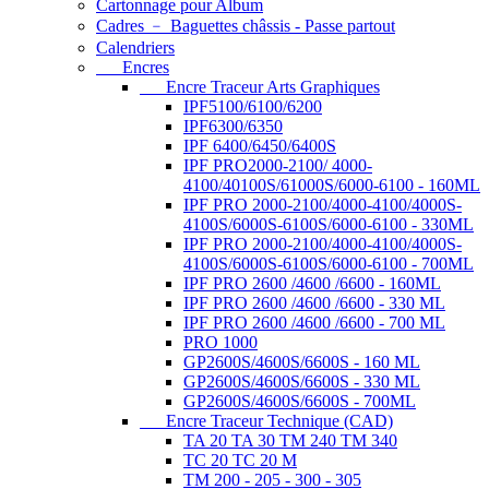
Cartonnage pour Album
Cadres ﹣ Baguettes châssis - Passe partout
Calendriers
Encres
Encre Traceur Arts Graphiques
IPF5100/6100/6200
IPF6300/6350
IPF 6400/6450/6400S
IPF PRO2000-2100/ 4000-
4100/40100S/61000S/6000-6100 - 160ML
IPF PRO 2000-2100/4000-4100/4000S-
4100S/6000S-6100S/6000-6100 - 330ML
IPF PRO 2000-2100/4000-4100/4000S-
4100S/6000S-6100S/6000-6100 - 700ML
IPF PRO 2600 /4600 /6600 - 160ML
IPF PRO 2600 /4600 /6600 - 330 ML
IPF PRO 2600 /4600 /6600 - 700 ML
PRO 1000
GP2600S/4600S/6600S - 160 ML
GP2600S/4600S/6600S - 330 ML
GP2600S/4600S/6600S - 700ML
Encre Traceur Technique (CAD)
TA 20 TA 30 TM 240 TM 340
TC 20 TC 20 M
TM 200 - 205 - 300 - 305