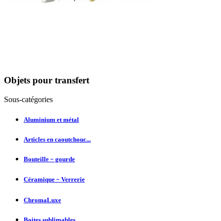
Objets pour transfert
Sous-catégories
Aluminium et métal
Articles en caoutchouc...
Bouteille﹣gourde
Céramique﹣Verrerie
ChromaLuxe
Boites sublimables