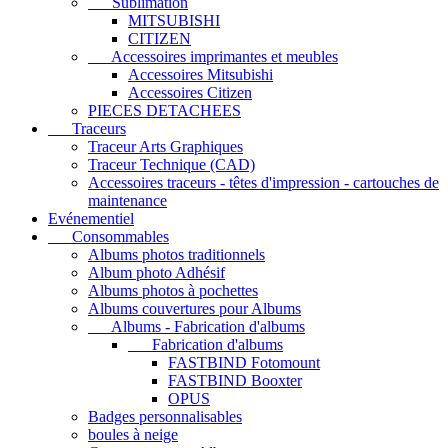
Sublimation
MITSUBISHI
CITIZEN
Accessoires imprimantes et meubles
Accessoires Mitsubishi
Accessoires Citizen
PIECES DETACHEES
Traceurs
Traceur Arts Graphiques
Traceur Technique (CAD)
Accessoires traceurs - têtes d'impression - cartouches de
maintenance
Evénementiel
Consommables
Albums photos traditionnels
Album photo Adhésif
Albums photos à pochettes
Albums couvertures pour Albums
Albums - Fabrication d'albums
Fabrication d'albums
FASTBIND Fotomount
FASTBIND Booxter
OPUS
Badges personnalisables
boules à neige