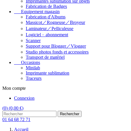
Imprimantes sublimation sur objets
Fabrication de Badges
Equipement magasin
Fabrication d'Albums
Massicot／Rogneuse／Broyeur
Laminateur／Pelliculeuse
Logiciel﹣abonnement
Scanner
Support pour Blogger／Vlogger
Studio photos fonds et accessoires
Transport de matériel
Occasions
Minilab
Imprimante sublimation
Traceurs
Mon compte
Connexion
(0)
(0,00 €)
Rechercher
01 64 68 72 71
Accueil