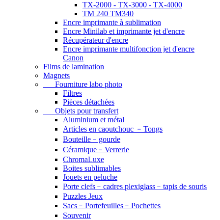
TX-2000 - TX-3000 - TX-4000
TM 240 TM340
Encre imprimante à sublimation
Encre Minilab et imprimante jet d'encre
Récupérateur d'encre
Encre imprimante multifonction jet d'encre
Canon
Films de lamination
Magnets
Fourniture labo photo
Filtres
Pièces détachées
Objets pour transfert
Aluminium et métal
Articles en caoutchouc ﹣Tongs
Bouteille﹣gourde
Céramique﹣Verrerie
ChromaLuxe
Boites sublimables
Jouets en peluche
Porte clefs﹣cadres plexiglass﹣tapis de souris
Puzzles Jeux
Sacs﹣Portefeuilles﹣Pochettes
Souvenir