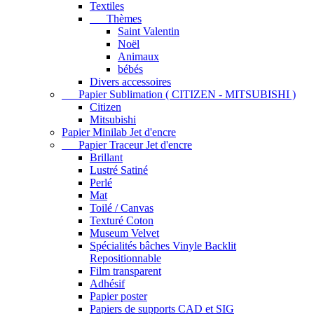
Textiles
Thèmes
Saint Valentin
Noël
Animaux
bébés
Divers accessoires
Papier Sublimation ( CITIZEN - MITSUBISHI )
Citizen
Mitsubishi
Papier Minilab Jet d'encre
Papier Traceur Jet d'encre
Brillant
Lustré Satiné
Perlé
Mat
Toilé / Canvas
Texturé Coton
Museum Velvet
Spécialités bâches Vinyle Backlit
Repositionnable
Film transparent
Adhésif
Papier poster
Papiers de supports CAD et SIG