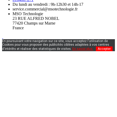
Du lundi au vendredi : 9h-12h30 et 14h-17
service.commercial@msotechnologie.fr
MSO Technologie
23 RUE ALFRED NOBEL
77420 Champs sur Marne
France
En poursuivant votre navigation sur ce site, vous acceptez l'utilisation de
Cookies pour vous proposer des publicités ciblées adaptées à vos centres
d'intérêts et réaliser des statistiques de visites.
En savoir plus.
Accepter