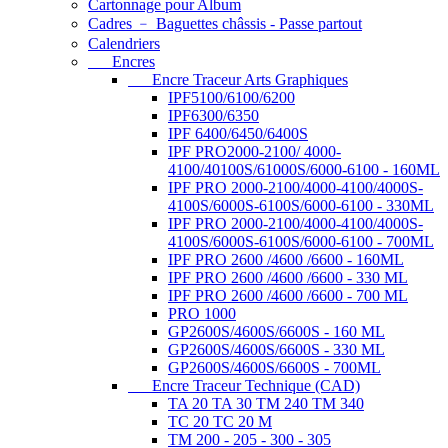
Cartonnage pour Album
Cadres ﹣ Baguettes châssis - Passe partout
Calendriers
Encres
Encre Traceur Arts Graphiques
IPF5100/6100/6200
IPF6300/6350
IPF 6400/6450/6400S
IPF PRO2000-2100/ 4000-
4100/40100S/61000S/6000-6100 - 160ML
IPF PRO 2000-2100/4000-4100/4000S-
4100S/6000S-6100S/6000-6100 - 330ML
IPF PRO 2000-2100/4000-4100/4000S-
4100S/6000S-6100S/6000-6100 - 700ML
IPF PRO 2600 /4600 /6600 - 160ML
IPF PRO 2600 /4600 /6600 - 330 ML
IPF PRO 2600 /4600 /6600 - 700 ML
PRO 1000
GP2600S/4600S/6600S - 160 ML
GP2600S/4600S/6600S - 330 ML
GP2600S/4600S/6600S - 700ML
Encre Traceur Technique (CAD)
TA 20 TA 30 TM 240 TM 340
TC 20 TC 20 M
TM 200 - 205 - 300 - 305