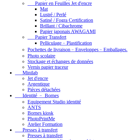
Papier en Feuilles Jet d'encre
Mat
Lustré / Perlé
Satiné / Fogra Certification
Brillant / Cibachrome
Papier japonais AWAGAMI
Papier Transfert
Pelliculage﹣Plastification
Pochettes de livraison﹣Enveloppes﹣Emballages.
Photo scolaire
Stockage et échanges de données
Vernis papier traceur
Minilab
Jet d'encre
Argentique
Pièces détachées
Identité ﹣ Bornes
Equipement Studio identité
ANTS
Bornes kiosk
PhotoPrintMe
Atelier Formation
Presses à transfert
Presses à transfert