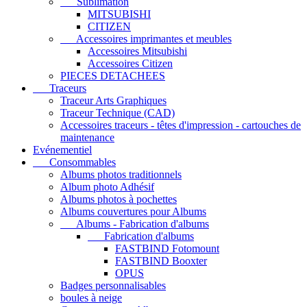
Sublimation
MITSUBISHI
CITIZEN
Accessoires imprimantes et meubles
Accessoires Mitsubishi
Accessoires Citizen
PIECES DETACHEES
Traceurs
Traceur Arts Graphiques
Traceur Technique (CAD)
Accessoires traceurs - têtes d'impression - cartouches de
maintenance
Evénementiel
Consommables
Albums photos traditionnels
Album photo Adhésif
Albums photos à pochettes
Albums couvertures pour Albums
Albums - Fabrication d'albums
Fabrication d'albums
FASTBIND Fotomount
FASTBIND Booxter
OPUS
Badges personnalisables
boules à neige