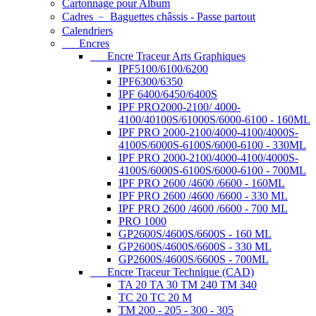
Cartonnage pour Album
Cadres ﹣ Baguettes châssis - Passe partout
Calendriers
Encres
Encre Traceur Arts Graphiques
IPF5100/6100/6200
IPF6300/6350
IPF 6400/6450/6400S
IPF PRO2000-2100/ 4000-
4100/40100S/61000S/6000-6100 - 160ML
IPF PRO 2000-2100/4000-4100/4000S-
4100S/6000S-6100S/6000-6100 - 330ML
IPF PRO 2000-2100/4000-4100/4000S-
4100S/6000S-6100S/6000-6100 - 700ML
IPF PRO 2600 /4600 /6600 - 160ML
IPF PRO 2600 /4600 /6600 - 330 ML
IPF PRO 2600 /4600 /6600 - 700 ML
PRO 1000
GP2600S/4600S/6600S - 160 ML
GP2600S/4600S/6600S - 330 ML
GP2600S/4600S/6600S - 700ML
Encre Traceur Technique (CAD)
TA 20 TA 30 TM 240 TM 340
TC 20 TC 20 M
TM 200 - 205 - 300 - 305