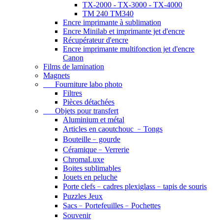
TX-2000 - TX-3000 - TX-4000
TM 240 TM340
Encre imprimante à sublimation
Encre Minilab et imprimante jet d'encre
Récupérateur d'encre
Encre imprimante multifonction jet d'encre
Canon
Films de lamination
Magnets
Fourniture labo photo
Filtres
Pièces détachées
Objets pour transfert
Aluminium et métal
Articles en caoutchouc ﹣Tongs
Bouteille﹣gourde
Céramique﹣Verrerie
ChromaLuxe
Boites sublimables
Jouets en peluche
Porte clefs﹣cadres plexiglass﹣tapis de souris
Puzzles Jeux
Sacs﹣Portefeuilles﹣Pochettes
Souvenir