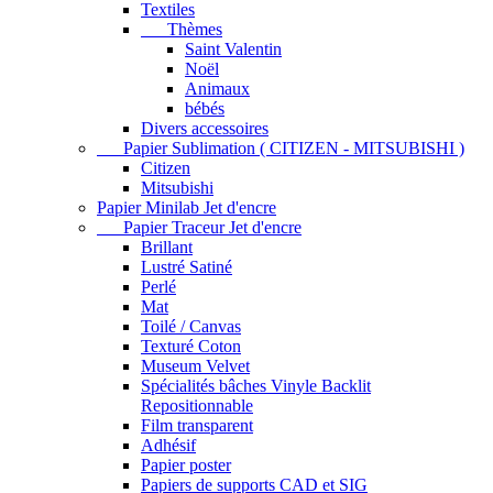
Textiles
Thèmes
Saint Valentin
Noël
Animaux
bébés
Divers accessoires
Papier Sublimation ( CITIZEN - MITSUBISHI )
Citizen
Mitsubishi
Papier Minilab Jet d'encre
Papier Traceur Jet d'encre
Brillant
Lustré Satiné
Perlé
Mat
Toilé / Canvas
Texturé Coton
Museum Velvet
Spécialités bâches Vinyle Backlit
Repositionnable
Film transparent
Adhésif
Papier poster
Papiers de supports CAD et SIG