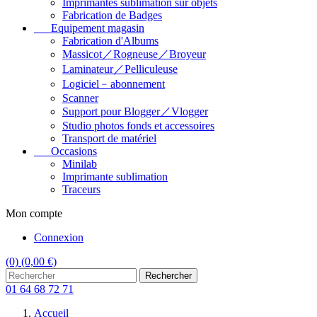
Imprimantes sublimation sur objets
Fabrication de Badges
Equipement magasin
Fabrication d'Albums
Massicot／Rogneuse／Broyeur
Laminateur／Pelliculeuse
Logiciel﹣abonnement
Scanner
Support pour Blogger／Vlogger
Studio photos fonds et accessoires
Transport de matériel
Occasions
Minilab
Imprimante sublimation
Traceurs
Mon compte
Connexion
(0)
(0,00 €)
Rechercher
01 64 68 72 71
Accueil