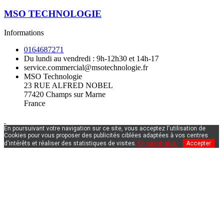
MSO TECHNOLOGIE
Informations
0164687271
Du lundi au vendredi : 9h-12h30 et 14h-17
service.commercial@msotechnologie.fr
MSO Technologie
23 RUE ALFRED NOBEL
77420 Champs sur Marne
France
En poursuivant votre navigation sur ce site, vous acceptez l'utilisation de
Cookies pour vous proposer des publicités ciblées adaptées à vos centres
d'intérêts et réaliser des statistiques de visites.
En savoir plus.
Accepter