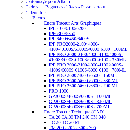
Cartonnage pour Album
Cadres ﹣ Baguettes châssis - Passe partout
Calendriers
Encres
Encre Traceur Arts Graphiques
IPF5100/6100/6200
IPF6300/6350
IPF 6400/6450/6400S
IPF PRO2000-2100/ 4000-
4100/40100S/61000S/6000-6100 - 160ML
IPF PRO 2000-2100/4000-4100/4000S-
4100S/6000S-6100S/6000-6100 - 330ML
IPF PRO 2000-2100/4000-4100/4000S-
4100S/6000S-6100S/6000-6100 - 700ML
IPF PRO 2600 /4600 /6600 - 160ML
IPF PRO 2600 /4600 /6600 - 330 ML
IPF PRO 2600 /4600 /6600 - 700 ML
PRO 1000
GP2600S/4600S/6600S - 160 ML
GP2600S/4600S/6600S - 330 ML
GP2600S/4600S/6600S - 700ML
Encre Traceur Technique (CAD)
TA 20 TA 30 TM 240 TM 340
TC 20 TC 20 M
TM 200 - 205 - 300 - 305