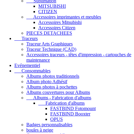
Sublimation
MITSUBISHI
CITIZEN
Accessoires imprimantes et meubles
Accessoires Mitsubishi
Accessoires Citizen
PIECES DETACHEES
Traceurs
Traceur Arts Graphiques
Traceur Technique (CAD)
Accessoires traceurs - têtes d'impression - cartouches de
maintenance
Evénementiel
Consommables
Albums photos traditionnels
Album photo Adhésif
Albums photos à pochettes
Albums couvertures pour Albums
Albums - Fabrication d'albums
Fabrication d'albums
FASTBIND Fotomount
FASTBIND Booxter
OPUS
Badges personnalisables
boules à neige