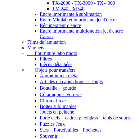
TX-2000 - TX-3000 - TX-4000
TM 240 TM340
Encre imprimante à sublimation
Encre Minilab et imprimante jet d'encre
Récupérateur d'encre
Encre imprimante multifonction jet d'encre
Canon
Films de lamination
Magnets
Fourniture labo photo
Filtres
Pièces détachées
Objets pour transfert
Aluminium et métal
Articles en caoutchouc ﹣Tongs
Bouteille﹣gourde
Céramique﹣Verrerie
ChromaLuxe
Boites sublimables
Jouets en peluche
Porte clefs﹣cadres plexiglass﹣tapis de souris
Puzzles Jeux
Sacs﹣Portefeuilles﹣Pochettes
Souvenir