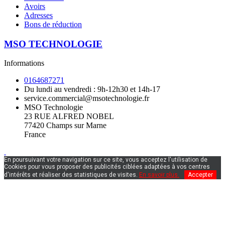
Avoirs
Adresses
Bons de réduction
MSO TECHNOLOGIE
Informations
0164687271
Du lundi au vendredi : 9h-12h30 et 14h-17
service.commercial@msotechnologie.fr
MSO Technologie
23 RUE ALFRED NOBEL
77420 Champs sur Marne
France
En poursuivant votre navigation sur ce site, vous acceptez l'utilisation de
Cookies pour vous proposer des publicités ciblées adaptées à vos centres
d'intérêts et réaliser des statistiques de visites.
En savoir plus.
Accepter