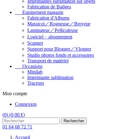
Imprimantes sublimation sur objets
Fabrication de Badges
Equipement magasin
Fabrication d'Albums
Massicot／Rogneuse／Broyeur
Laminateur／Pelliculeuse
Logiciel﹣abonnement
Scanner
Support pour Blogger／Vlogger
Studio photos fonds et accessoires
Transport de matériel
Occasions
Minilab
Imprimante sublimation
Traceurs
Mon compte
Connexion
(0)
(0,00 €)
Rechercher
01 64 68 72 71
Accueil