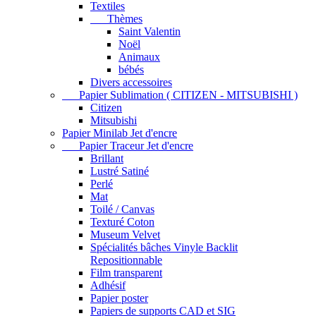
Textiles
Thèmes
Saint Valentin
Noël
Animaux
bébés
Divers accessoires
Papier Sublimation ( CITIZEN - MITSUBISHI )
Citizen
Mitsubishi
Papier Minilab Jet d'encre
Papier Traceur Jet d'encre
Brillant
Lustré Satiné
Perlé
Mat
Toilé / Canvas
Texturé Coton
Museum Velvet
Spécialités bâches Vinyle Backlit
Repositionnable
Film transparent
Adhésif
Papier poster
Papiers de supports CAD et SIG