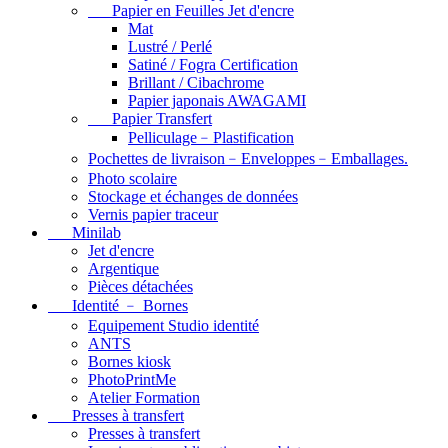
Papier en Feuilles Jet d'encre
Mat
Lustré / Perlé
Satiné / Fogra Certification
Brillant / Cibachrome
Papier japonais AWAGAMI
Papier Transfert
Pelliculage﹣Plastification
Pochettes de livraison﹣Enveloppes﹣Emballages.
Photo scolaire
Stockage et échanges de données
Vernis papier traceur
Minilab
Jet d'encre
Argentique
Pièces détachées
Identité ﹣ Bornes
Equipement Studio identité
ANTS
Bornes kiosk
PhotoPrintMe
Atelier Formation
Presses à transfert
Presses à transfert