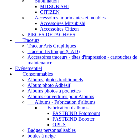
Sublimation
MITSUBISHI
CITIZEN
Accessoires imprimantes et meubles
Accessoires Mitsubishi
Accessoires Citizen
PIECES DETACHEES
Traceurs
Traceur Arts Graphiques
Traceur Technique (CAD)
Accessoires traceurs - têtes d'impression - cartouches de
maintenance
Evénementiel
Consommables
Albums photos traditionnels
Album photo Adhésif
Albums photos à pochettes
Albums couvertures pour Albums
Albums - Fabrication d'albums
Fabrication d'albums
FASTBIND Fotomount
FASTBIND Booxter
OPUS
Badges personnalisables
boules à neige