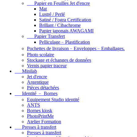
Papier en Feuilles Jet d'encre
Mat
Lustré / Perlé
Satiné / Fogra Certification
Brillant / Cibachrome
Papier japonais AWAGAMI
Papier Transfert
Pelliculage﹣Plastification
Pochettes de livraison﹣Enveloppes﹣Emballages.
Photo scolaire
Stockage et échanges de données
Vernis papier traceur
Minilab
Jet d'encre
Argentique
Pièces détachées
Identité ﹣ Bornes
Equipement Studio identité
ANTS
Bornes kiosk
PhotoPrintMe
Atelier Formation
Presses à transfert
Presses à transfert