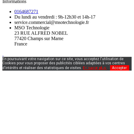
Informations
0164687271
Du lundi au vendredi : 9h-12h30 et 14h-17
service.commercial@msotechnologie.fr
MSO Technologie
23 RUE ALFRED NOBEL
77420 Champs sur Marne
France
En poursuivant votre navigation sur ce site, vous acceptez l'utilisation de
Cookies pour vous proposer des publicités ciblées adaptées à vos centres
d'intérêts et réaliser des statistiques de visites.
En savoir plus.
Accepter