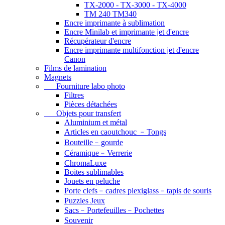
TX-2000 - TX-3000 - TX-4000
TM 240 TM340
Encre imprimante à sublimation
Encre Minilab et imprimante jet d'encre
Récupérateur d'encre
Encre imprimante multifonction jet d'encre
Canon
Films de lamination
Magnets
Fourniture labo photo
Filtres
Pièces détachées
Objets pour transfert
Aluminium et métal
Articles en caoutchouc ﹣Tongs
Bouteille﹣gourde
Céramique﹣Verrerie
ChromaLuxe
Boites sublimables
Jouets en peluche
Porte clefs﹣cadres plexiglass﹣tapis de souris
Puzzles Jeux
Sacs﹣Portefeuilles﹣Pochettes
Souvenir