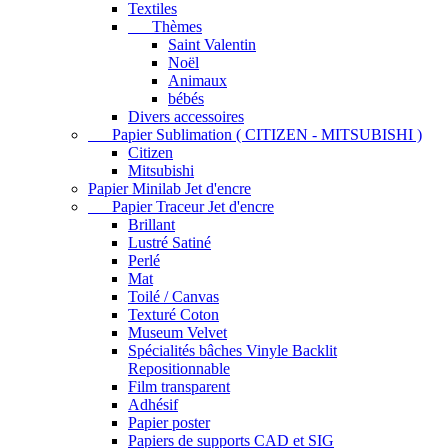
Textiles
Thèmes
Saint Valentin
Noël
Animaux
bébés
Divers accessoires
Papier Sublimation ( CITIZEN - MITSUBISHI )
Citizen
Mitsubishi
Papier Minilab Jet d'encre
Papier Traceur Jet d'encre
Brillant
Lustré Satiné
Perlé
Mat
Toilé / Canvas
Texturé Coton
Museum Velvet
Spécialités bâches Vinyle Backlit
Repositionnable
Film transparent
Adhésif
Papier poster
Papiers de supports CAD et SIG