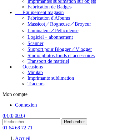
Imprimantes sublimation sur objets
Fabrication de Badges
Equipement magasin
Fabrication d'Albums
Massicot／Rogneuse／Broyeur
Laminateur／Pelliculeuse
Logiciel﹣abonnement
Scanner
Support pour Blogger／Vlogger
Studio photos fonds et accessoires
Transport de matériel
Occasions
Minilab
Imprimante sublimation
Traceurs
Mon compte
Connexion
(0)
(0,00 €)
Rechercher
01 64 68 72 71
Accueil