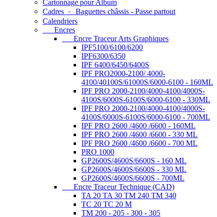
Cartonnage pour Album
Cadres ﹣ Baguettes châssis - Passe partout
Calendriers
Encres
Encre Traceur Arts Graphiques
IPF5100/6100/6200
IPF6300/6350
IPF 6400/6450/6400S
IPF PRO2000-2100/ 4000-
4100/40100S/61000S/6000-6100 - 160ML
IPF PRO 2000-2100/4000-4100/4000S-
4100S/6000S-6100S/6000-6100 - 330ML
IPF PRO 2000-2100/4000-4100/4000S-
4100S/6000S-6100S/6000-6100 - 700ML
IPF PRO 2600 /4600 /6600 - 160ML
IPF PRO 2600 /4600 /6600 - 330 ML
IPF PRO 2600 /4600 /6600 - 700 ML
PRO 1000
GP2600S/4600S/6600S - 160 ML
GP2600S/4600S/6600S - 330 ML
GP2600S/4600S/6600S - 700ML
Encre Traceur Technique (CAD)
TA 20 TA 30 TM 240 TM 340
TC 20 TC 20 M
TM 200 - 205 - 300 - 305