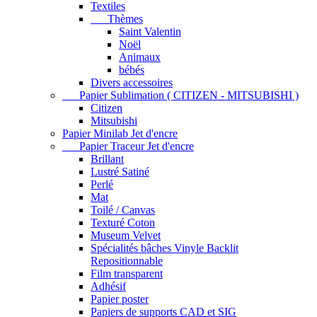
Textiles
Thèmes
Saint Valentin
Noël
Animaux
bébés
Divers accessoires
Papier Sublimation ( CITIZEN - MITSUBISHI )
Citizen
Mitsubishi
Papier Minilab Jet d'encre
Papier Traceur Jet d'encre
Brillant
Lustré Satiné
Perlé
Mat
Toilé / Canvas
Texturé Coton
Museum Velvet
Spécialités bâches Vinyle Backlit
Repositionnable
Film transparent
Adhésif
Papier poster
Papiers de supports CAD et SIG