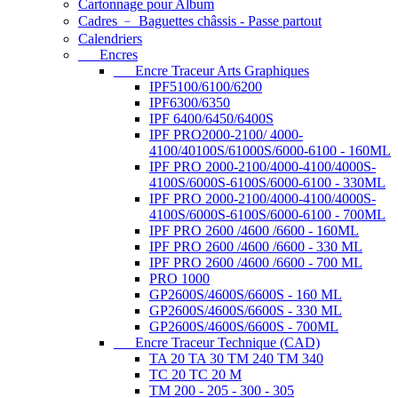
Cartonnage pour Album
Cadres ﹣ Baguettes châssis - Passe partout
Calendriers
Encres
Encre Traceur Arts Graphiques
IPF5100/6100/6200
IPF6300/6350
IPF 6400/6450/6400S
IPF PRO2000-2100/ 4000-
4100/40100S/61000S/6000-6100 - 160ML
IPF PRO 2000-2100/4000-4100/4000S-
4100S/6000S-6100S/6000-6100 - 330ML
IPF PRO 2000-2100/4000-4100/4000S-
4100S/6000S-6100S/6000-6100 - 700ML
IPF PRO 2600 /4600 /6600 - 160ML
IPF PRO 2600 /4600 /6600 - 330 ML
IPF PRO 2600 /4600 /6600 - 700 ML
PRO 1000
GP2600S/4600S/6600S - 160 ML
GP2600S/4600S/6600S - 330 ML
GP2600S/4600S/6600S - 700ML
Encre Traceur Technique (CAD)
TA 20 TA 30 TM 240 TM 340
TC 20 TC 20 M
TM 200 - 205 - 300 - 305