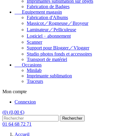
Imprimantes sublimation sur objets
Fabrication de Badges
Equipement magasin
Fabrication d'Albums
Massicot／Rogneuse／Broyeur
Laminateur／Pelliculeuse
Logiciel﹣abonnement
Scanner
Support pour Blogger／Vlogger
Studio photos fonds et accessoires
Transport de matériel
Occasions
Minilab
Imprimante sublimation
Traceurs
Mon compte
Connexion
(0)
(0,00 €)
Rechercher
01 64 68 72 71
Accueil