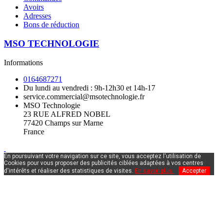
Avoirs
Adresses
Bons de réduction
MSO TECHNOLOGIE
Informations
0164687271
Du lundi au vendredi : 9h-12h30 et 14h-17
service.commercial@msotechnologie.fr
MSO Technologie
23 RUE ALFRED NOBEL
77420 Champs sur Marne
France
En poursuivant votre navigation sur ce site, vous acceptez l'utilisation de
Cookies pour vous proposer des publicités ciblées adaptées à vos centres
d'intérêts et réaliser des statistiques de visites.
En savoir plus.
Accepter