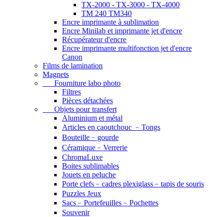
TX-2000 - TX-3000 - TX-4000
TM 240 TM340
Encre imprimante à sublimation
Encre Minilab et imprimante jet d'encre
Récupérateur d'encre
Encre imprimante multifonction jet d'encre
Canon
Films de lamination
Magnets
Fourniture labo photo
Filtres
Pièces détachées
Objets pour transfert
Aluminium et métal
Articles en caoutchouc ﹣Tongs
Bouteille﹣gourde
Céramique﹣Verrerie
ChromaLuxe
Boites sublimables
Jouets en peluche
Porte clefs﹣cadres plexiglass﹣tapis de souris
Puzzles Jeux
Sacs﹣Portefeuilles﹣Pochettes
Souvenir