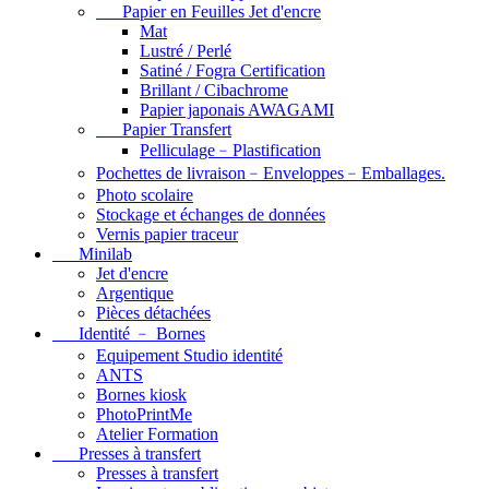
Papier en Feuilles Jet d'encre
Mat
Lustré / Perlé
Satiné / Fogra Certification
Brillant / Cibachrome
Papier japonais AWAGAMI
Papier Transfert
Pelliculage﹣Plastification
Pochettes de livraison﹣Enveloppes﹣Emballages.
Photo scolaire
Stockage et échanges de données
Vernis papier traceur
Minilab
Jet d'encre
Argentique
Pièces détachées
Identité ﹣ Bornes
Equipement Studio identité
ANTS
Bornes kiosk
PhotoPrintMe
Atelier Formation
Presses à transfert
Presses à transfert