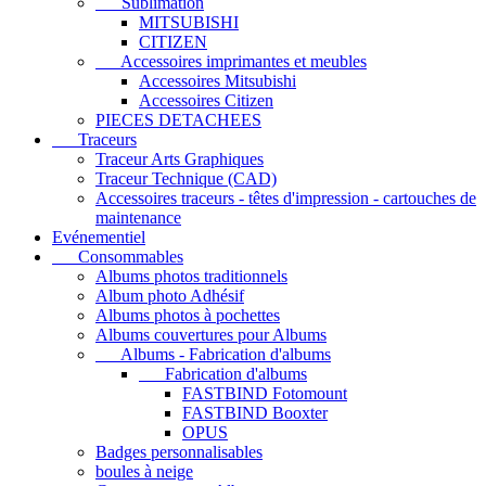
Sublimation
MITSUBISHI
CITIZEN
Accessoires imprimantes et meubles
Accessoires Mitsubishi
Accessoires Citizen
PIECES DETACHEES
Traceurs
Traceur Arts Graphiques
Traceur Technique (CAD)
Accessoires traceurs - têtes d'impression - cartouches de
maintenance
Evénementiel
Consommables
Albums photos traditionnels
Album photo Adhésif
Albums photos à pochettes
Albums couvertures pour Albums
Albums - Fabrication d'albums
Fabrication d'albums
FASTBIND Fotomount
FASTBIND Booxter
OPUS
Badges personnalisables
boules à neige