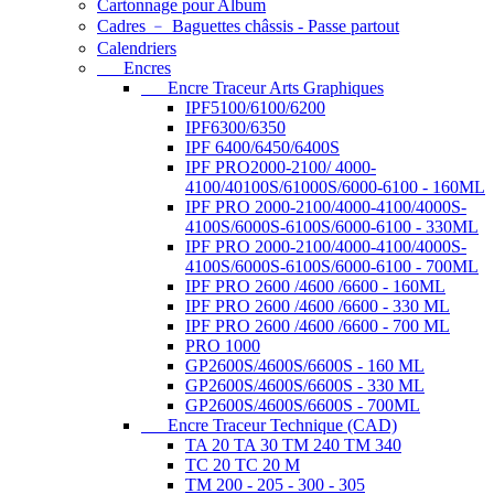
Cartonnage pour Album
Cadres ﹣ Baguettes châssis - Passe partout
Calendriers
Encres
Encre Traceur Arts Graphiques
IPF5100/6100/6200
IPF6300/6350
IPF 6400/6450/6400S
IPF PRO2000-2100/ 4000-
4100/40100S/61000S/6000-6100 - 160ML
IPF PRO 2000-2100/4000-4100/4000S-
4100S/6000S-6100S/6000-6100 - 330ML
IPF PRO 2000-2100/4000-4100/4000S-
4100S/6000S-6100S/6000-6100 - 700ML
IPF PRO 2600 /4600 /6600 - 160ML
IPF PRO 2600 /4600 /6600 - 330 ML
IPF PRO 2600 /4600 /6600 - 700 ML
PRO 1000
GP2600S/4600S/6600S - 160 ML
GP2600S/4600S/6600S - 330 ML
GP2600S/4600S/6600S - 700ML
Encre Traceur Technique (CAD)
TA 20 TA 30 TM 240 TM 340
TC 20 TC 20 M
TM 200 - 205 - 300 - 305