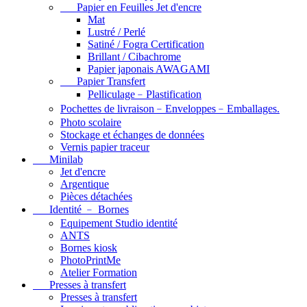
Papier en Feuilles Jet d'encre
Mat
Lustré / Perlé
Satiné / Fogra Certification
Brillant / Cibachrome
Papier japonais AWAGAMI
Papier Transfert
Pelliculage﹣Plastification
Pochettes de livraison﹣Enveloppes﹣Emballages.
Photo scolaire
Stockage et échanges de données
Vernis papier traceur
Minilab
Jet d'encre
Argentique
Pièces détachées
Identité ﹣ Bornes
Equipement Studio identité
ANTS
Bornes kiosk
PhotoPrintMe
Atelier Formation
Presses à transfert
Presses à transfert