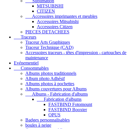
Sublimation
MITSUBISHI
CITIZEN
Accessoires imprimantes et meubles
Accessoires Mitsubishi
Accessoires Citizen
PIECES DETACHEES
Traceurs
Traceur Arts Graphiques
Traceur Technique (CAD)
Accessoires traceurs - têtes d'impression - cartouches de
maintenance
Evénementiel
Consommables
Albums photos traditionnels
Album photo Adhésif
Albums photos à pochettes
Albums couvertures pour Albums
Albums - Fabrication d'albums
Fabrication d'albums
FASTBIND Fotomount
FASTBIND Booxter
OPUS
Badges personnalisables
boules à neige