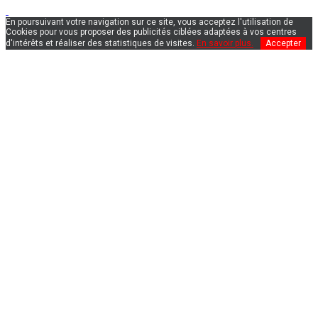
En poursuivant votre navigation sur ce site, vous acceptez l'utilisation de
Cookies pour vous proposer des publicités ciblées adaptées à vos centres
d'intérêts et réaliser des statistiques de visites.
En savoir plus.
Accepter