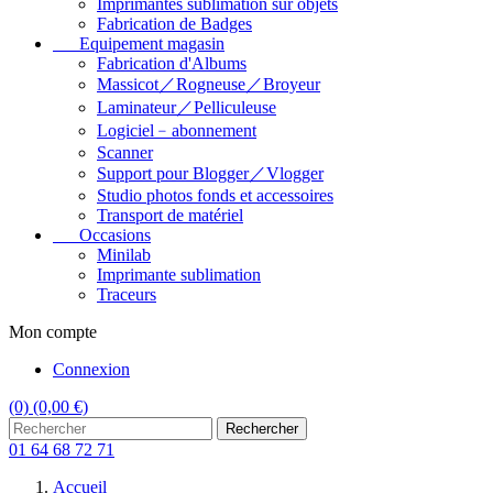
Imprimantes sublimation sur objets
Fabrication de Badges
Equipement magasin
Fabrication d'Albums
Massicot／Rogneuse／Broyeur
Laminateur／Pelliculeuse
Logiciel﹣abonnement
Scanner
Support pour Blogger／Vlogger
Studio photos fonds et accessoires
Transport de matériel
Occasions
Minilab
Imprimante sublimation
Traceurs
Mon compte
Connexion
(0)
(0,00 €)
Rechercher
01 64 68 72 71
Accueil