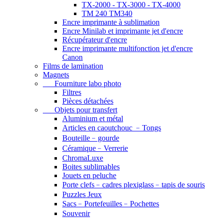
TX-2000 - TX-3000 - TX-4000
TM 240 TM340
Encre imprimante à sublimation
Encre Minilab et imprimante jet d'encre
Récupérateur d'encre
Encre imprimante multifonction jet d'encre
Canon
Films de lamination
Magnets
Fourniture labo photo
Filtres
Pièces détachées
Objets pour transfert
Aluminium et métal
Articles en caoutchouc ﹣Tongs
Bouteille﹣gourde
Céramique﹣Verrerie
ChromaLuxe
Boites sublimables
Jouets en peluche
Porte clefs﹣cadres plexiglass﹣tapis de souris
Puzzles Jeux
Sacs﹣Portefeuilles﹣Pochettes
Souvenir