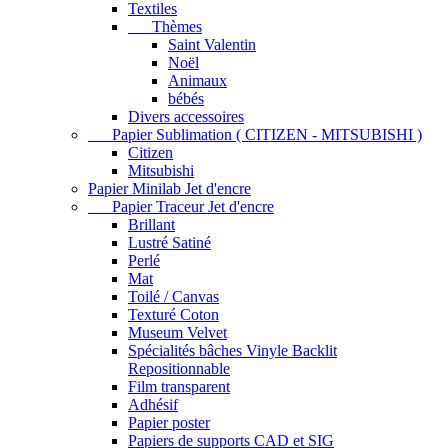
Textiles
Thèmes
Saint Valentin
Noël
Animaux
bébés
Divers accessoires
Papier Sublimation ( CITIZEN - MITSUBISHI )
Citizen
Mitsubishi
Papier Minilab Jet d'encre
Papier Traceur Jet d'encre
Brillant
Lustré Satiné
Perlé
Mat
Toilé / Canvas
Texturé Coton
Museum Velvet
Spécialités bâches Vinyle Backlit
Repositionnable
Film transparent
Adhésif
Papier poster
Papiers de supports CAD et SIG