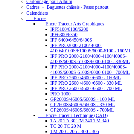
Cartonnage pour Album
Cadres ﹣ Baguettes châssis - Passe partout
Calendriers
Encres
Encre Traceur Arts Graphiques
IPF5100/6100/6200
IPF6300/6350
IPF 6400/6450/6400S
IPF PRO2000-2100/ 4000-
4100/40100S/61000S/6000-6100 - 160ML
IPF PRO 2000-2100/4000-4100/4000S-
4100S/6000S-6100S/6000-6100 - 330ML
IPF PRO 2000-2100/4000-4100/4000S-
4100S/6000S-6100S/6000-6100 - 700ML
IPF PRO 2600 /4600 /6600 - 160ML
IPF PRO 2600 /4600 /6600 - 330 ML
IPF PRO 2600 /4600 /6600 - 700 ML
PRO 1000
GP2600S/4600S/6600S - 160 ML
GP2600S/4600S/6600S - 330 ML
GP2600S/4600S/6600S - 700ML
Encre Traceur Technique (CAD)
TA 20 TA 30 TM 240 TM 340
TC 20 TC 20 M
TM 200 - 205 - 300 - 305