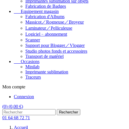
Imprimantes sublimation sur objets
Fabrication de Badges
Equipement magasin
Fabrication d'Albums
Massicot／Rogneuse／Broyeur
Laminateur／Pelliculeuse
Logiciel﹣abonnement
Scanner
Support pour Blogger／Vlogger
Studio photos fonds et accessoires
Transport de matériel
Occasions
Minilab
Imprimante sublimation
Traceurs
Mon compte
Connexion
(0)
(0,00 €)
Rechercher
01 64 68 72 71
Accueil