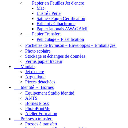
Papier en Feuilles Jet d'encre
Mat
Lustré / Perlé
Satiné / Fogra Certification
Brillant / Cibachrome
Papier japonais AWAGAMI
Papier Transfert
Pelliculage﹣Plastification
Pochettes de livraison﹣Enveloppes﹣Emballages.
Photo scolaire
Stockage et échanges de données
Vernis papier traceur
Minilab
Jet d'encre
Argentique
Pièces détachées
Identité ﹣ Bornes
Equipement Studio identité
ANTS
Bornes kiosk
PhotoPrintMe
Atelier Formation
Presses à transfert
Presses à transfert