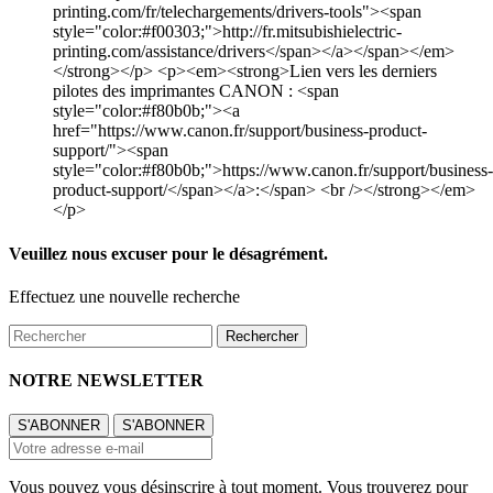
printing.com/fr/telechargements/drivers-tools"><span
style="color:#f00303;">http://fr.mitsubishielectric-
printing.com/assistance/drivers</span></a></span></em>
</strong></p> <p><em><strong>Lien vers les derniers
pilotes des imprimantes CANON : <span
style="color:#f80b0b;"><a
href="https://www.canon.fr/support/business-product-
support/"><span
style="color:#f80b0b;">https://www.canon.fr/support/business-
product-support/</span></a>:</span> <br /></strong></em>
</p>
Veuillez nous excuser pour le désagrément.
Effectuez une nouvelle recherche
Rechercher
NOTRE NEWSLETTER
Vous pouvez vous désinscrire à tout moment. Vous trouverez pour