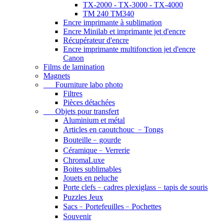
TX-2000 - TX-3000 - TX-4000
TM 240 TM340
Encre imprimante à sublimation
Encre Minilab et imprimante jet d'encre
Récupérateur d'encre
Encre imprimante multifonction jet d'encre
Canon
Films de lamination
Magnets
Fourniture labo photo
Filtres
Pièces détachées
Objets pour transfert
Aluminium et métal
Articles en caoutchouc ﹣Tongs
Bouteille﹣gourde
Céramique﹣Verrerie
ChromaLuxe
Boites sublimables
Jouets en peluche
Porte clefs﹣cadres plexiglass﹣tapis de souris
Puzzles Jeux
Sacs﹣Portefeuilles﹣Pochettes
Souvenir