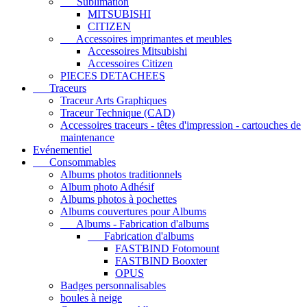
Sublimation
MITSUBISHI
CITIZEN
Accessoires imprimantes et meubles
Accessoires Mitsubishi
Accessoires Citizen
PIECES DETACHEES
Traceurs
Traceur Arts Graphiques
Traceur Technique (CAD)
Accessoires traceurs - têtes d'impression - cartouches de
maintenance
Evénementiel
Consommables
Albums photos traditionnels
Album photo Adhésif
Albums photos à pochettes
Albums couvertures pour Albums
Albums - Fabrication d'albums
Fabrication d'albums
FASTBIND Fotomount
FASTBIND Booxter
OPUS
Badges personnalisables
boules à neige