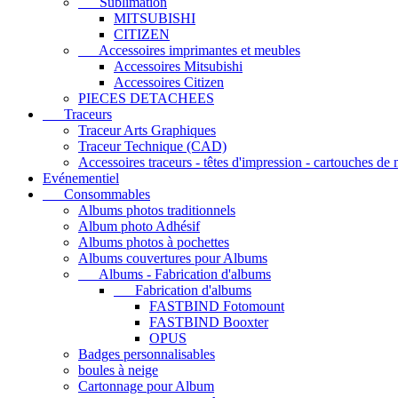
Sublimation
MITSUBISHI
CITIZEN
Accessoires imprimantes et meubles
Accessoires Mitsubishi
Accessoires Citizen
PIECES DETACHEES
Traceurs
Traceur Arts Graphiques
Traceur Technique (CAD)
Accessoires traceurs - têtes d'impression - cartouches de
Evénementiel
Consommables
Albums photos traditionnels
Album photo Adhésif
Albums photos à pochettes
Albums couvertures pour Albums
Albums - Fabrication d'albums
Fabrication d'albums
FASTBIND Fotomount
FASTBIND Booxter
OPUS
Badges personnalisables
boules à neige
Cartonnage pour Album