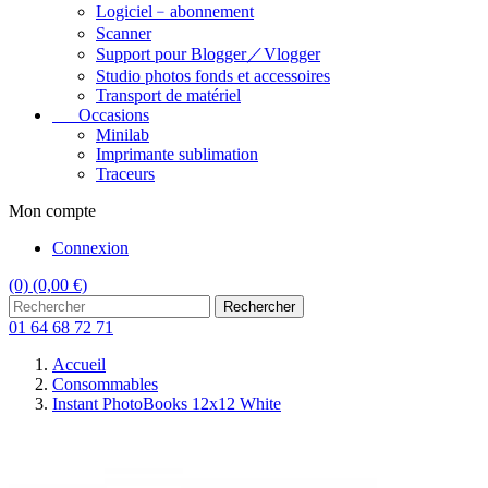
Logiciel﹣abonnement
Scanner
Support pour Blogger／Vlogger
Studio photos fonds et accessoires
Transport de matériel
Occasions
Minilab
Imprimante sublimation
Traceurs
Mon compte
Connexion
(0)
(0,00 €)
Rechercher
01 64 68 72 71
Accueil
Consommables
Instant PhotoBooks 12x12 White