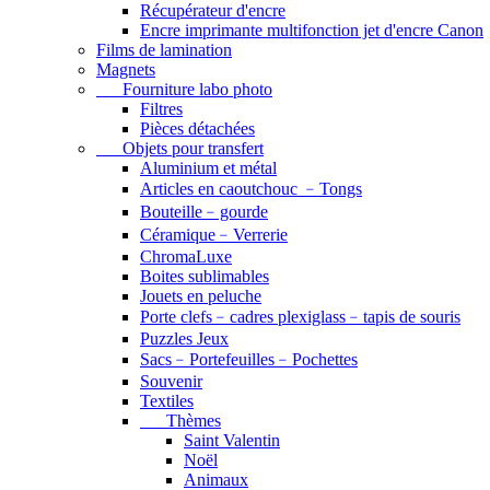
Récupérateur d'encre
Encre imprimante multifonction jet d'encre Canon
Films de lamination
Magnets
Fourniture labo photo
Filtres
Pièces détachées
Objets pour transfert
Aluminium et métal
Articles en caoutchouc ﹣Tongs
Bouteille﹣gourde
Céramique﹣Verrerie
ChromaLuxe
Boites sublimables
Jouets en peluche
Porte clefs﹣cadres plexiglass﹣tapis de souris
Puzzles Jeux
Sacs﹣Portefeuilles﹣Pochettes
Souvenir
Textiles
Thèmes
Saint Valentin
Noël
Animaux