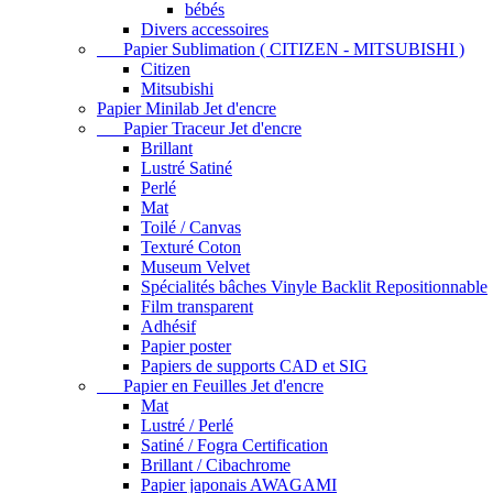
bébés
Divers accessoires
Papier Sublimation ( CITIZEN - MITSUBISHI )
Citizen
Mitsubishi
Papier Minilab Jet d'encre
Papier Traceur Jet d'encre
Brillant
Lustré Satiné
Perlé
Mat
Toilé / Canvas
Texturé Coton
Museum Velvet
Spécialités bâches Vinyle Backlit Repositionnable
Film transparent
Adhésif
Papier poster
Papiers de supports CAD et SIG
Papier en Feuilles Jet d'encre
Mat
Lustré / Perlé
Satiné / Fogra Certification
Brillant / Cibachrome
Papier japonais AWAGAMI