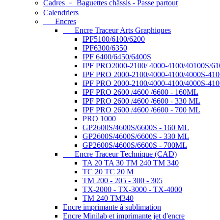
Cadres ﹣ Baguettes châssis - Passe partout
Calendriers
Encres
Encre Traceur Arts Graphiques
IPF5100/6100/6200
IPF6300/6350
IPF 6400/6450/6400S
IPF PRO2000-2100/ 4000-4100/40100S/61
IPF PRO 2000-2100/4000-4100/4000S-410
IPF PRO 2000-2100/4000-4100/4000S-410
IPF PRO 2600 /4600 /6600 - 160ML
IPF PRO 2600 /4600 /6600 - 330 ML
IPF PRO 2600 /4600 /6600 - 700 ML
PRO 1000
GP2600S/4600S/6600S - 160 ML
GP2600S/4600S/6600S - 330 ML
GP2600S/4600S/6600S - 700ML
Encre Traceur Technique (CAD)
TA 20 TA 30 TM 240 TM 340
TC 20 TC 20 M
TM 200 - 205 - 300 - 305
TX-2000 - TX-3000 - TX-4000
TM 240 TM340
Encre imprimante à sublimation
Encre Minilab et imprimante jet d'encre