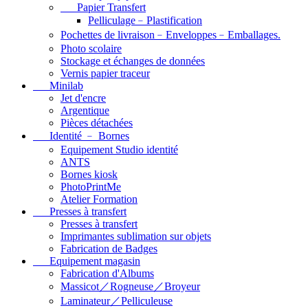
Papier Transfert
Pelliculage﹣Plastification
Pochettes de livraison﹣Enveloppes﹣Emballages.
Photo scolaire
Stockage et échanges de données
Vernis papier traceur
Minilab
Jet d'encre
Argentique
Pièces détachées
Identité ﹣ Bornes
Equipement Studio identité
ANTS
Bornes kiosk
PhotoPrintMe
Atelier Formation
Presses à transfert
Presses à transfert
Imprimantes sublimation sur objets
Fabrication de Badges
Equipement magasin
Fabrication d'Albums
Massicot／Rogneuse／Broyeur
Laminateur／Pelliculeuse