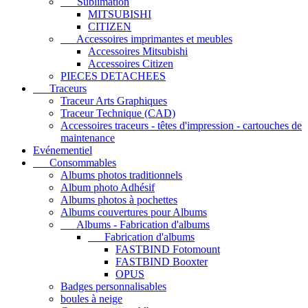
Sublimation
MITSUBISHI
CITIZEN
Accessoires imprimantes et meubles
Accessoires Mitsubishi
Accessoires Citizen
PIECES DETACHEES
Traceurs
Traceur Arts Graphiques
Traceur Technique (CAD)
Accessoires traceurs - têtes d'impression - cartouches de
maintenance
Evénementiel
Consommables
Albums photos traditionnels
Album photo Adhésif
Albums photos à pochettes
Albums couvertures pour Albums
Albums - Fabrication d'albums
Fabrication d'albums
FASTBIND Fotomount
FASTBIND Booxter
OPUS
Badges personnalisables
boules à neige