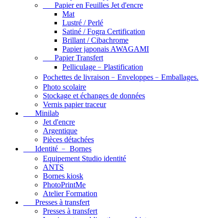
Papier en Feuilles Jet d'encre
Mat
Lustré / Perlé
Satiné / Fogra Certification
Brillant / Cibachrome
Papier japonais AWAGAMI
Papier Transfert
Pelliculage﹣Plastification
Pochettes de livraison﹣Enveloppes﹣Emballages.
Photo scolaire
Stockage et échanges de données
Vernis papier traceur
Minilab
Jet d'encre
Argentique
Pièces détachées
Identité ﹣ Bornes
Equipement Studio identité
ANTS
Bornes kiosk
PhotoPrintMe
Atelier Formation
Presses à transfert
Presses à transfert