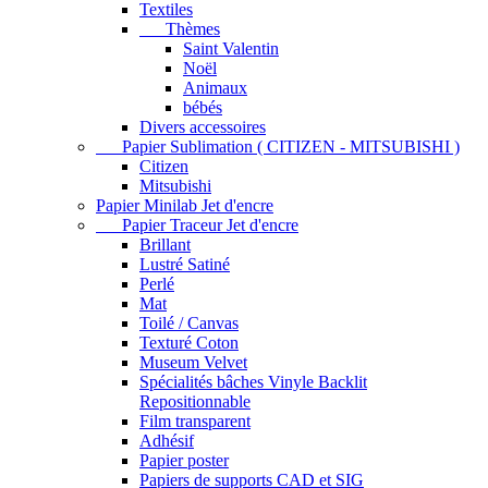
Textiles
Thèmes
Saint Valentin
Noël
Animaux
bébés
Divers accessoires
Papier Sublimation ( CITIZEN - MITSUBISHI )
Citizen
Mitsubishi
Papier Minilab Jet d'encre
Papier Traceur Jet d'encre
Brillant
Lustré Satiné
Perlé
Mat
Toilé / Canvas
Texturé Coton
Museum Velvet
Spécialités bâches Vinyle Backlit
Repositionnable
Film transparent
Adhésif
Papier poster
Papiers de supports CAD et SIG