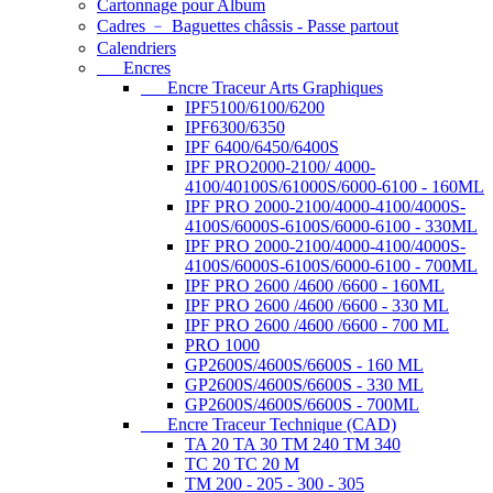
Cartonnage pour Album
Cadres ﹣ Baguettes châssis - Passe partout
Calendriers
Encres
Encre Traceur Arts Graphiques
IPF5100/6100/6200
IPF6300/6350
IPF 6400/6450/6400S
IPF PRO2000-2100/ 4000-
4100/40100S/61000S/6000-6100 - 160ML
IPF PRO 2000-2100/4000-4100/4000S-
4100S/6000S-6100S/6000-6100 - 330ML
IPF PRO 2000-2100/4000-4100/4000S-
4100S/6000S-6100S/6000-6100 - 700ML
IPF PRO 2600 /4600 /6600 - 160ML
IPF PRO 2600 /4600 /6600 - 330 ML
IPF PRO 2600 /4600 /6600 - 700 ML
PRO 1000
GP2600S/4600S/6600S - 160 ML
GP2600S/4600S/6600S - 330 ML
GP2600S/4600S/6600S - 700ML
Encre Traceur Technique (CAD)
TA 20 TA 30 TM 240 TM 340
TC 20 TC 20 M
TM 200 - 205 - 300 - 305