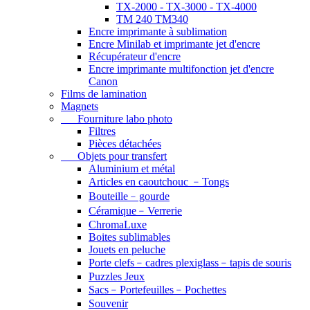
TX-2000 - TX-3000 - TX-4000
TM 240 TM340
Encre imprimante à sublimation
Encre Minilab et imprimante jet d'encre
Récupérateur d'encre
Encre imprimante multifonction jet d'encre
Canon
Films de lamination
Magnets
Fourniture labo photo
Filtres
Pièces détachées
Objets pour transfert
Aluminium et métal
Articles en caoutchouc ﹣Tongs
Bouteille﹣gourde
Céramique﹣Verrerie
ChromaLuxe
Boites sublimables
Jouets en peluche
Porte clefs﹣cadres plexiglass﹣tapis de souris
Puzzles Jeux
Sacs﹣Portefeuilles﹣Pochettes
Souvenir