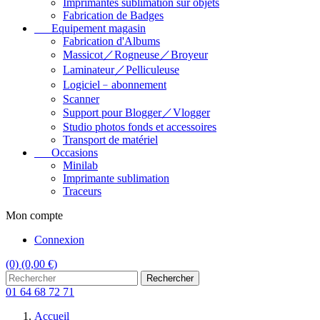
Imprimantes sublimation sur objets
Fabrication de Badges
Equipement magasin
Fabrication d'Albums
Massicot／Rogneuse／Broyeur
Laminateur／Pelliculeuse
Logiciel﹣abonnement
Scanner
Support pour Blogger／Vlogger
Studio photos fonds et accessoires
Transport de matériel
Occasions
Minilab
Imprimante sublimation
Traceurs
Mon compte
Connexion
(0)
(0,00 €)
Rechercher
01 64 68 72 71
Accueil