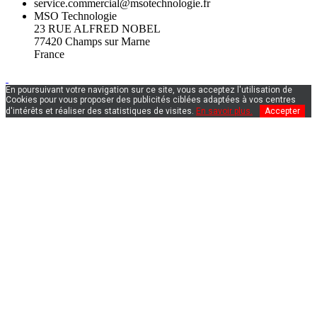
service.commercial@msotechnologie.fr
MSO Technologie
23 RUE ALFRED NOBEL
77420 Champs sur Marne
France
En poursuivant votre navigation sur ce site, vous acceptez l'utilisation de
Cookies pour vous proposer des publicités ciblées adaptées à vos centres
d'intérêts et réaliser des statistiques de visites.
En savoir plus.
Accepter