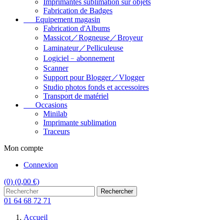
Imprimantes sublimation sur objets
Fabrication de Badges
Equipement magasin
Fabrication d'Albums
Massicot／Rogneuse／Broyeur
Laminateur／Pelliculeuse
Logiciel﹣abonnement
Scanner
Support pour Blogger／Vlogger
Studio photos fonds et accessoires
Transport de matériel
Occasions
Minilab
Imprimante sublimation
Traceurs
Mon compte
Connexion
(0)
(0,00 €)
Rechercher
01 64 68 72 71
Accueil