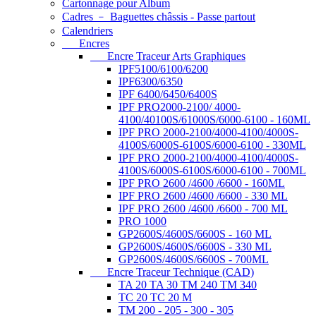
Cartonnage pour Album
Cadres ﹣ Baguettes châssis - Passe partout
Calendriers
Encres
Encre Traceur Arts Graphiques
IPF5100/6100/6200
IPF6300/6350
IPF 6400/6450/6400S
IPF PRO2000-2100/ 4000-
4100/40100S/61000S/6000-6100 - 160ML
IPF PRO 2000-2100/4000-4100/4000S-
4100S/6000S-6100S/6000-6100 - 330ML
IPF PRO 2000-2100/4000-4100/4000S-
4100S/6000S-6100S/6000-6100 - 700ML
IPF PRO 2600 /4600 /6600 - 160ML
IPF PRO 2600 /4600 /6600 - 330 ML
IPF PRO 2600 /4600 /6600 - 700 ML
PRO 1000
GP2600S/4600S/6600S - 160 ML
GP2600S/4600S/6600S - 330 ML
GP2600S/4600S/6600S - 700ML
Encre Traceur Technique (CAD)
TA 20 TA 30 TM 240 TM 340
TC 20 TC 20 M
TM 200 - 205 - 300 - 305