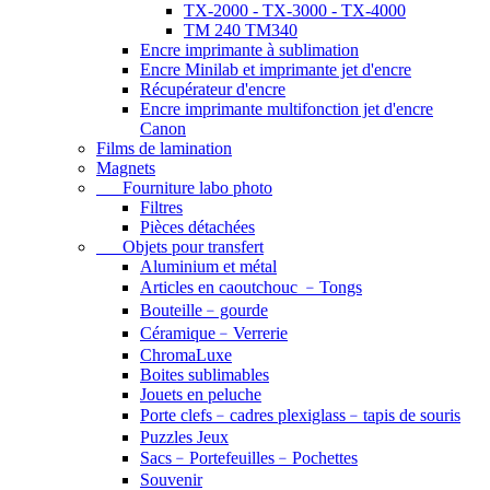
TX-2000 - TX-3000 - TX-4000
TM 240 TM340
Encre imprimante à sublimation
Encre Minilab et imprimante jet d'encre
Récupérateur d'encre
Encre imprimante multifonction jet d'encre
Canon
Films de lamination
Magnets
Fourniture labo photo
Filtres
Pièces détachées
Objets pour transfert
Aluminium et métal
Articles en caoutchouc ﹣Tongs
Bouteille﹣gourde
Céramique﹣Verrerie
ChromaLuxe
Boites sublimables
Jouets en peluche
Porte clefs﹣cadres plexiglass﹣tapis de souris
Puzzles Jeux
Sacs﹣Portefeuilles﹣Pochettes
Souvenir