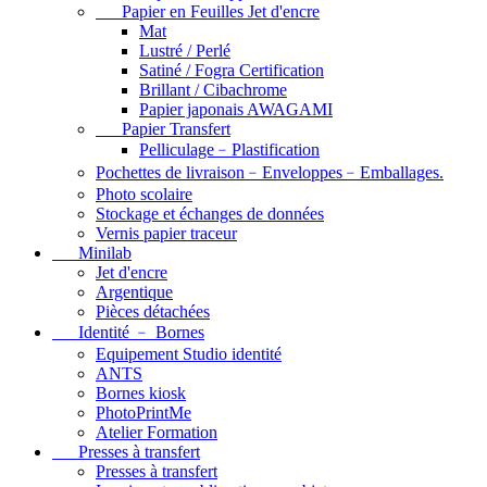
Papier en Feuilles Jet d'encre
Mat
Lustré / Perlé
Satiné / Fogra Certification
Brillant / Cibachrome
Papier japonais AWAGAMI
Papier Transfert
Pelliculage﹣Plastification
Pochettes de livraison﹣Enveloppes﹣Emballages.
Photo scolaire
Stockage et échanges de données
Vernis papier traceur
Minilab
Jet d'encre
Argentique
Pièces détachées
Identité ﹣ Bornes
Equipement Studio identité
ANTS
Bornes kiosk
PhotoPrintMe
Atelier Formation
Presses à transfert
Presses à transfert