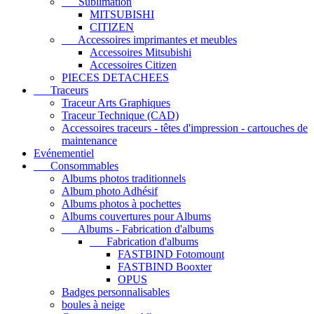
Sublimation
MITSUBISHI
CITIZEN
Accessoires imprimantes et meubles
Accessoires Mitsubishi
Accessoires Citizen
PIECES DETACHEES
Traceurs
Traceur Arts Graphiques
Traceur Technique (CAD)
Accessoires traceurs - têtes d'impression - cartouches de
maintenance
Evénementiel
Consommables
Albums photos traditionnels
Album photo Adhésif
Albums photos à pochettes
Albums couvertures pour Albums
Albums - Fabrication d'albums
Fabrication d'albums
FASTBIND Fotomount
FASTBIND Booxter
OPUS
Badges personnalisables
boules à neige