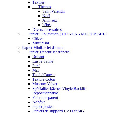
Textiles
Thèmes
Saint Valentin
Noël
Animaux
bébés
Divers accessoires
Papier Sublimation ( CITIZEN - MITSUBISHI )
Citizen
Mitsubishi
Papier Minilab Jet d'encre
Papier Traceur Jet d'encre
Brillant
Lustré Satiné
Perlé
Mat
Toilé / Canvas
Texturé Coton
Museum Velvet
Spécialités bâches Vinyle Backlit
Repositionnable
Film transparent
Adhésif
Papier poster
Papiers de supports CAD et SIG