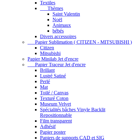
Textiles
Thèmes
Saint Valentin
Noël
Animaux
bébés
Divers accessoires
Papier Sublimation ( CITIZEN - MITSUBISHI )
Citizen
Mitsubishi
Papier Minilab Jet d'encre
Papier Traceur Jet d'encre
Brillant
Lustré Satiné
Perlé
Mat
Toilé / Canvas
Texturé Coton
Museum Velvet
Spécialités bâches Vinyle Backlit
Repositionnable
Film transparent
Adhésif
Papier poster
Papiers de supports CAD et SIG