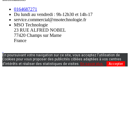
0164687271
Du lundi au vendredi : 9h-12h30 et 14h-17
service.commercial@msotechnologie.fr
MSO Technologie
23 RUE ALFRED NOBEL
77420 Champs sur Marne
France
En poursuivant votre navigation sur ce site, vous acceptez l'utilisation de
Cookies pour vous proposer des publicités ciblées adaptées à vos centres
d'intérêts et réaliser des statistiques de visites.
En savoir plus.
Accepter