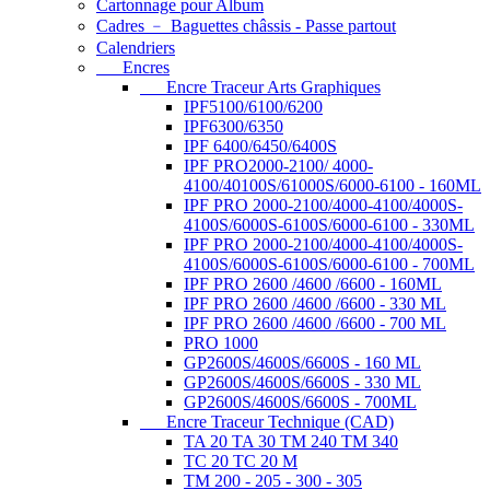
Cartonnage pour Album
Cadres ﹣ Baguettes châssis - Passe partout
Calendriers
Encres
Encre Traceur Arts Graphiques
IPF5100/6100/6200
IPF6300/6350
IPF 6400/6450/6400S
IPF PRO2000-2100/ 4000-
4100/40100S/61000S/6000-6100 - 160ML
IPF PRO 2000-2100/4000-4100/4000S-
4100S/6000S-6100S/6000-6100 - 330ML
IPF PRO 2000-2100/4000-4100/4000S-
4100S/6000S-6100S/6000-6100 - 700ML
IPF PRO 2600 /4600 /6600 - 160ML
IPF PRO 2600 /4600 /6600 - 330 ML
IPF PRO 2600 /4600 /6600 - 700 ML
PRO 1000
GP2600S/4600S/6600S - 160 ML
GP2600S/4600S/6600S - 330 ML
GP2600S/4600S/6600S - 700ML
Encre Traceur Technique (CAD)
TA 20 TA 30 TM 240 TM 340
TC 20 TC 20 M
TM 200 - 205 - 300 - 305