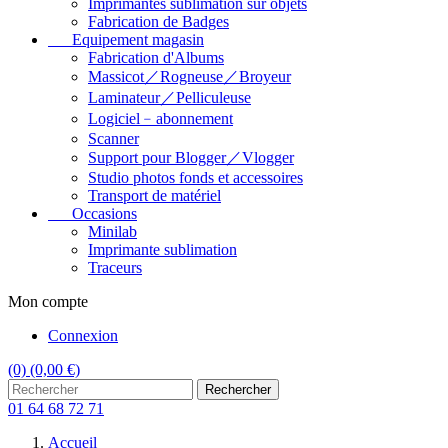
Imprimantes sublimation sur objets
Fabrication de Badges
Equipement magasin
Fabrication d'Albums
Massicot／Rogneuse／Broyeur
Laminateur／Pelliculeuse
Logiciel﹣abonnement
Scanner
Support pour Blogger／Vlogger
Studio photos fonds et accessoires
Transport de matériel
Occasions
Minilab
Imprimante sublimation
Traceurs
Mon compte
Connexion
(0)
(0,00 €)
Rechercher
01 64 68 72 71
Accueil