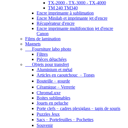
TX-2000 - TX-3000 - TX-4000
TM 240 TM340
Encre imprimante à sublimation
Encre Minilab et imprimante jet d'encre
Récupérateur d'encre
Encre imprimante multifonction jet d'encre
Canon
Films de lamination
Magnets
Fourniture labo photo
Filtres
Pièces détachées
Objets pour transfert
Aluminium et métal
Articles en caoutchouc ﹣Tongs
Bouteille﹣gourde
Céramique﹣Verrerie
ChromaLuxe
Boites sublimables
Jouets en peluche
Porte clefs﹣cadres plexiglass﹣tapis de souris
Puzzles Jeux
Sacs﹣Portefeuilles﹣Pochettes
Souvenir