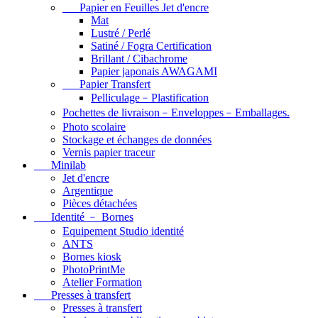
Papier en Feuilles Jet d'encre
Mat
Lustré / Perlé
Satiné / Fogra Certification
Brillant / Cibachrome
Papier japonais AWAGAMI
Papier Transfert
Pelliculage﹣Plastification
Pochettes de livraison﹣Enveloppes﹣Emballages.
Photo scolaire
Stockage et échanges de données
Vernis papier traceur
Minilab
Jet d'encre
Argentique
Pièces détachées
Identité ﹣ Bornes
Equipement Studio identité
ANTS
Bornes kiosk
PhotoPrintMe
Atelier Formation
Presses à transfert
Presses à transfert