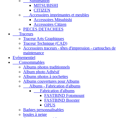
Sublimation
MITSUBISHI
CITIZEN
Accessoires imprimantes et meubles
Accessoires Mitsubishi
Accessoires Citizen
PIECES DETACHEES
Traceurs
Traceur Arts Graphiques
Traceur Technique (CAD)
Accessoires traceurs - têtes d'impression - cartouches de
maintenance
Evénementiel
Consommables
Albums photos traditionnels
Album photo Adhésif
Albums photos à pochettes
Albums couvertures pour Albums
Albums - Fabrication d'albums
Fabrication d'albums
FASTBIND Fotomount
FASTBIND Booxter
OPUS
Badges personnalisables
boules à neige