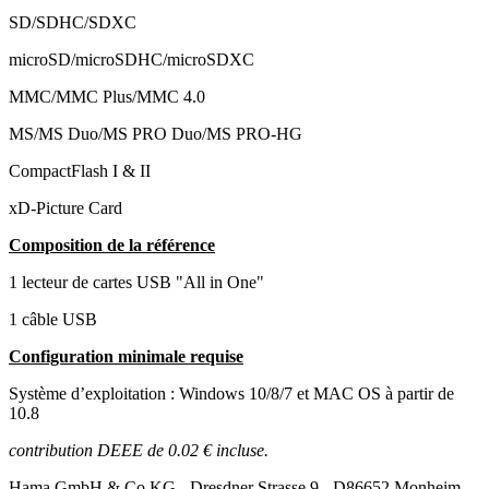
SD/SDHC/SDXC
microSD/microSDHC/microSDXC
MMC/MMC Plus/MMC 4.0
MS/MS Duo/MS PRO Duo/MS PRO-HG
CompactFlash I & II
xD-Picture Card
Composition de la référence
1 lecteur de cartes USB "All in One"
1 câble USB
Configuration minimale requise
Système d’exploitation : Windows 10/8/7 et MAC OS à partir de
10.8
contribution DEEE de 0.02 € incluse.
Hama GmbH & Co KG - Dresdner Strasse 9 - D86652 Monheim -