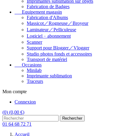
Imprimantes sublimation sur objets
Fabrication de Badges
Equipement magasin
Fabrication d'Albums
Massicot／Rogneuse／Broyeur
Laminateur／Pelliculeuse
Logiciel﹣abonnement
Scanner
Support pour Blogger／Vlogger
Studio photos fonds et accessoires
Transport de matériel
Occasions
Minilab
Imprimante sublimation
Traceurs
Mon compte
Connexion
(0)
(0,00 €)
Rechercher
01 64 68 72 71
Accueil