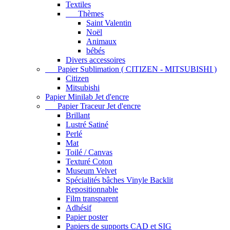
Textiles
Thèmes
Saint Valentin
Noël
Animaux
bébés
Divers accessoires
Papier Sublimation ( CITIZEN - MITSUBISHI )
Citizen
Mitsubishi
Papier Minilab Jet d'encre
Papier Traceur Jet d'encre
Brillant
Lustré Satiné
Perlé
Mat
Toilé / Canvas
Texturé Coton
Museum Velvet
Spécialités bâches Vinyle Backlit
Repositionnable
Film transparent
Adhésif
Papier poster
Papiers de supports CAD et SIG