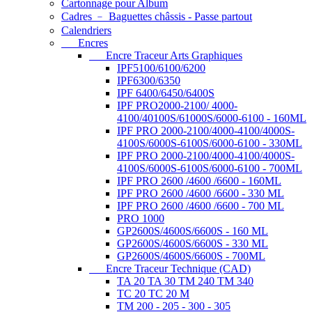
Cartonnage pour Album
Cadres ﹣ Baguettes châssis - Passe partout
Calendriers
Encres
Encre Traceur Arts Graphiques
IPF5100/6100/6200
IPF6300/6350
IPF 6400/6450/6400S
IPF PRO2000-2100/ 4000-
4100/40100S/61000S/6000-6100 - 160ML
IPF PRO 2000-2100/4000-4100/4000S-
4100S/6000S-6100S/6000-6100 - 330ML
IPF PRO 2000-2100/4000-4100/4000S-
4100S/6000S-6100S/6000-6100 - 700ML
IPF PRO 2600 /4600 /6600 - 160ML
IPF PRO 2600 /4600 /6600 - 330 ML
IPF PRO 2600 /4600 /6600 - 700 ML
PRO 1000
GP2600S/4600S/6600S - 160 ML
GP2600S/4600S/6600S - 330 ML
GP2600S/4600S/6600S - 700ML
Encre Traceur Technique (CAD)
TA 20 TA 30 TM 240 TM 340
TC 20 TC 20 M
TM 200 - 205 - 300 - 305