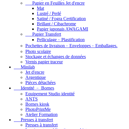
Papier en Feuilles Jet d'encre
Mat
Lustré / Perlé
Satiné / Fogra Certification
Brillant / Cibachrome
Papier japonais AWAGAMI
Papier Transfert
Pelliculage﹣Plastification
Pochettes de livraison﹣Enveloppes﹣Emballages.
Photo scolaire
Stockage et échanges de données
Vernis papier traceur
Minilab
Jet d'encre
Argentique
Pièces détachées
Identité ﹣ Bornes
Equipement Studio identité
ANTS
Bornes kiosk
PhotoPrintMe
Atelier Formation
Presses à transfert
Presses à transfert