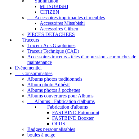
Sublimation
MITSUBISHI
CITIZEN
Accessoires imprimantes et meubles
Accessoires Mitsubishi
Accessoires Citizen
PIECES DETACHEES
Traceurs
Traceur Arts Graphiques
Traceur Technique (CAD)
Accessoires traceurs - têtes d'impression - cartouches de
maintenance
Evénementiel
Consommables
Albums photos traditionnels
Album photo Adhésif
Albums photos à pochettes
Albums couvertures pour Albums
Albums - Fabrication d'albums
Fabrication d'albums
FASTBIND Fotomount
FASTBIND Booxter
OPUS
Badges personnalisables
boules à neige