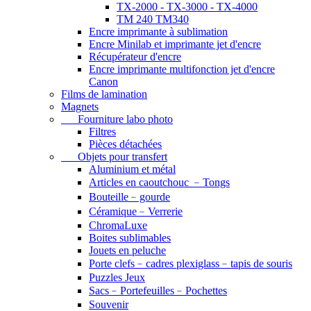
TX-2000 - TX-3000 - TX-4000
TM 240 TM340
Encre imprimante à sublimation
Encre Minilab et imprimante jet d'encre
Récupérateur d'encre
Encre imprimante multifonction jet d'encre
Canon
Films de lamination
Magnets
Fourniture labo photo
Filtres
Pièces détachées
Objets pour transfert
Aluminium et métal
Articles en caoutchouc ﹣Tongs
Bouteille﹣gourde
Céramique﹣Verrerie
ChromaLuxe
Boites sublimables
Jouets en peluche
Porte clefs﹣cadres plexiglass﹣tapis de souris
Puzzles Jeux
Sacs﹣Portefeuilles﹣Pochettes
Souvenir